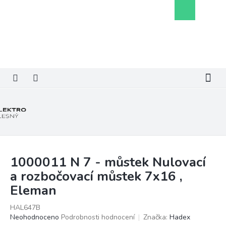
Přejít
Nákupní
na
košík
obsah
1000011 N 7 - můstek Nulovací
a rozbočovací můstek 7x16 ,
Eleman
HAL647B
Průměrné
Neohodnoceno
Podrobnosti hodnocení
Značka:
Hadex