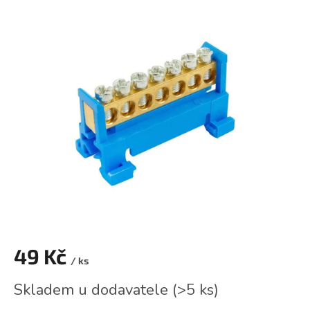
hodnocení
produktu
je
0,0
z
5
hvězdiček.
49 Kč
/ ks
Měrná
Skladem u dodavatele
(
>5 ks
)
cena: