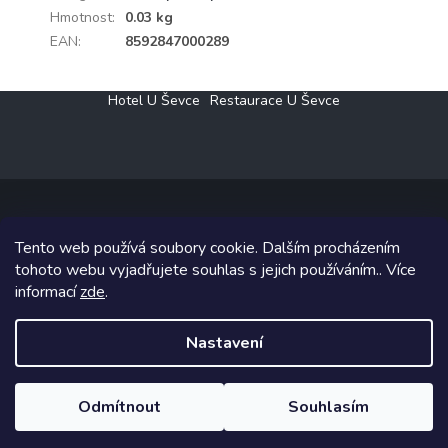
Hmotnost
:
0.03 kg
EAN
:
8592847000289
Z
Hotel U Ševce
Restaurace U Ševce
á
p
a
t
í
Tento web používá soubory cookie. Dalším procházením
Copyright 2026
Elektro Klesný s.r.o.
. Všechna práva vyhrazena.
tohoto webu vyjadřujete souhlas s jejich používáním.. Více
informací
zde
.
Grafický návrh vytvořil a na Shoptet implementoval
Tomáš Hlad
&
Shoptetak.cz
.
Nastavení
Vytvořil Shoptet
Odmítnout
Souhlasím