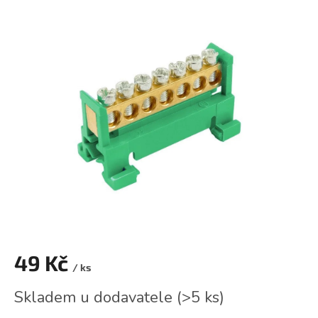
hodnocení
produktu
je
0,0
z
5
hvězdiček.
49 Kč
/ ks
Měrná
Skladem u dodavatele
(
>5 ks
)
cena: