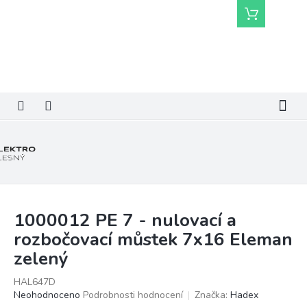
Přejít
Nákupní
na
košík
obsah
1000012 PE 7 - nulovací a
rozbočovací můstek 7x16 Eleman
zelený
HAL647D
Průměrné
Neohodnoceno
Podrobnosti hodnocení
Značka:
Hadex