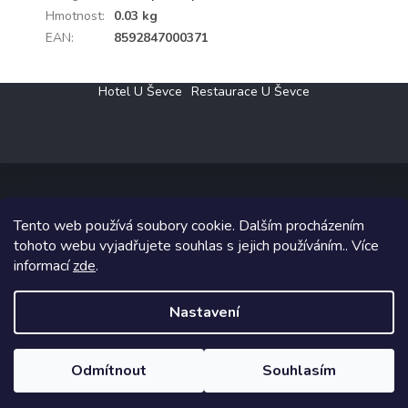
Hmotnost
:
0.03 kg
EAN
:
8592847000371
Z
Hotel U Ševce
Restaurace U Ševce
á
p
a
t
í
Tento web používá soubory cookie. Dalším procházením
Copyright 2026
Elektro Klesný s.r.o.
. Všechna práva vyhrazena.
tohoto webu vyjadřujete souhlas s jejich používáním.. Více
informací
zde
.
Grafický návrh vytvořil a na Shoptet implementoval
Tomáš Hlad
&
Shoptetak.cz
.
Nastavení
Vytvořil Shoptet
Odmítnout
Souhlasím