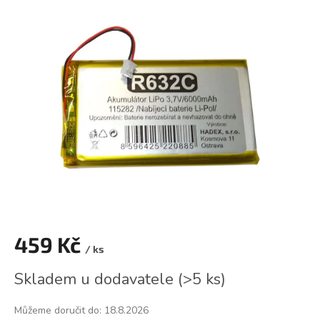
je
0,0
z
5
hvězdiček.
459 Kč
/ ks
Měrná
Skladem u dodavatele
(
>5 ks
)
cena:
Můžeme doručit do:
18.8.2026