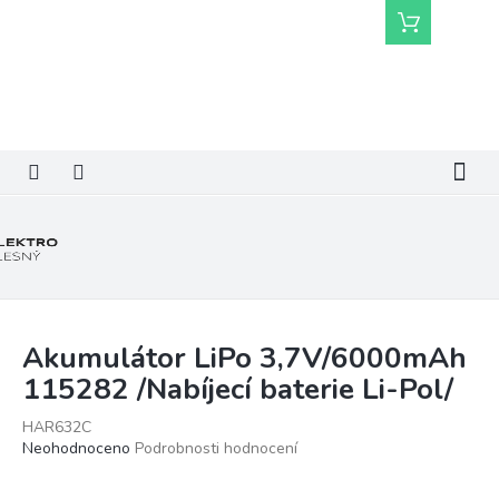
Přejít
Nákupní
na
košík
obsah
Akumulátor LiPo 3,7V/6000mAh
115282 /Nabíjecí baterie Li-Pol/
HAR632C
Průměrné
Neohodnoceno
Podrobnosti hodnocení
hodnocení
produktu