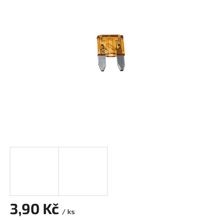
0,0
z
5
hvězdiček.
3,90 Kč
/ ks