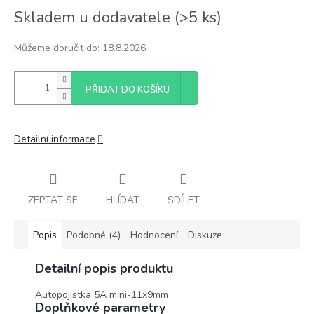
Měrná
Skladem u dodavatele
(
>5 ks
)
cena:
Můžeme doručit do:
18.8.2026
PŘIDAT DO KOŠÍKU
Detailní informace
ZEPTAT SE
HLÍDAT
SDÍLET
Popis
Podobné (4)
Hodnocení
Diskuze
Detailní popis produktu
Autopojistka 5A mini-11x9mm
Doplňkové parametry