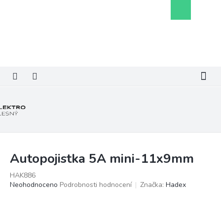
Přejít
Nákupní
na
košík
obsah
Autopojistka 5A mini-11x9mm
HAK886
Průměrné
Neohodnoceno
Podrobnosti hodnocení
Značka:
Hadex
hodnocení
produktu
je