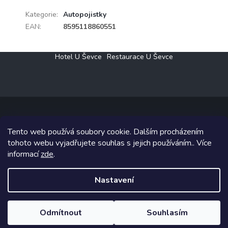
Kategorie
:
Autopojistky
EAN
:
8595118860551
Z
Hotel U Ševce
Restaurace U Ševce
á
p
a
t
í
Tento web používá soubory cookie. Dalším procházením
Copyright 2026
Elektro Klesný s.r.o.
. Všechna práva vyhrazena.
tohoto webu vyjadřujete souhlas s jejich používáním.. Více
informací
zde
.
Grafický návrh vytvořil a na Shoptet implementoval
Tomáš Hlad
&
Shoptetak.cz
.
Nastavení
Vytvořil Shoptet
Odmítnout
Souhlasím