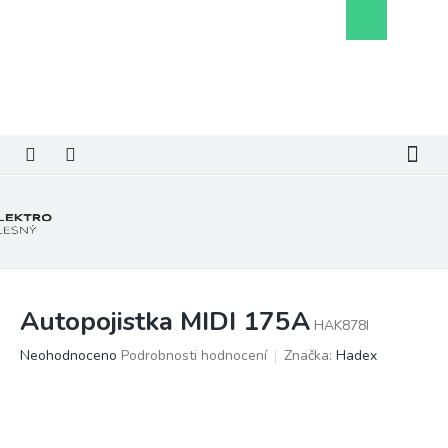
Přejít
Nákupní
na
košík
obsah
Autopojistka MIDI 175A
HAK878I
Průměrné
Neohodnoceno
Podrobnosti hodnocení
Značka:
Hadex
hodnocení
produktu
je
0,0