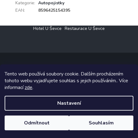
Kategorie
:
Autopojistky
EAN
:
8596425154395
Z
Hotel U Ševce
Restaurace U Ševce
á
p
a
t
í
Tento web používá soubory cookie. Dalším procházením
Copyright 2026
Elektro Klesný s.r.o.
. Všechna práva vyhrazena.
tohoto webu vyjadřujete souhlas s jejich používáním.. Více
informací
zde
.
Grafický návrh vytvořil a na Shoptet implementoval
Tomáš Hlad
&
Shoptetak.cz
.
Nastavení
Vytvořil Shoptet
Odmítnout
Souhlasím