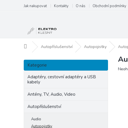
Přejít
Jak nakupovat
Kontakty
O nás
Obchodní podmínky
na
obsah
Domů
Autopříslušenství
Autopojistky
Autop
Au
P
Přeskočit
o
Kategorie
kategorie
Prům
Neoh
s
hodn
t
Adaptéry, cestovní adaptéry a USB
produ
kabely
r
je
a
0,0
Antény, TV, Audio, Video
n
z
5
n
Autopříslušenství
hvězd
í
p
Audio
a
Autopojistky
n