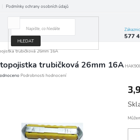
Podmínky ochrany osobních údajů
Jak správně vybrat osvětlení do d
Zákazni
577 4
HLEDAT
ojistka trubičková 26mm 16A
topojistka trubičková 26mm 16A
HAK90
ěrné
odnoceno
Podrobnosti hodnocení
ocení
3,
ktu
Měrn
Skl
cena:
iček.
Můžem