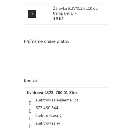
Žárovka 6,3V/0,3A E10 do
trafopájek ETP
19 Kč
Přijímáme online platby
Kontakt
Kvítková 4323, 760 01 Zlín
elektroklesny
@
email.cz
577 430 344
Elektro Klesný
elektroklesny