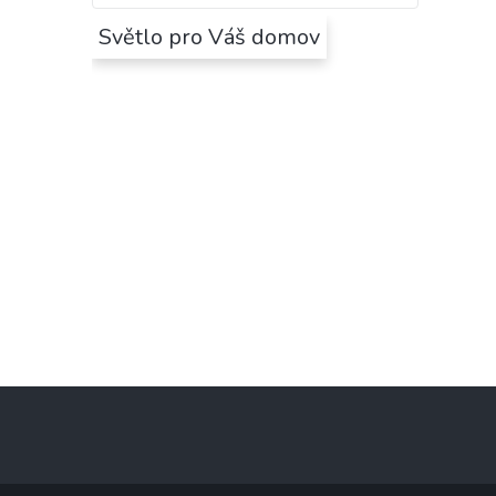
Světlo pro Váš domov
Z
á
p
a
t