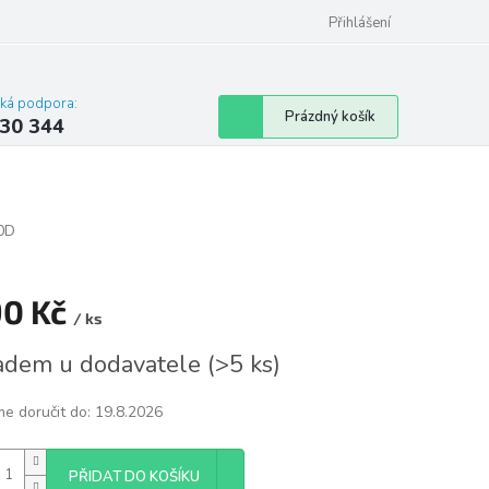
omu nebo bytu
Přihlášení
cká podpora:
Nákupní
Prázdný košík
30 344
košík
0D
90 Kč
/ ks
á
adem u dodavatele
(
>5 ks
)
e doručit do:
19.8.2026
PŘIDAT DO KOŠÍKU