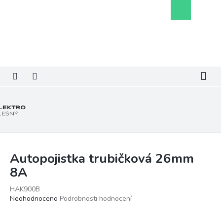
Přejít
Nákupní
na
košík
obsah
Autopojistka trubičková 26mm
8A
HAK900B
Průměrné
Neohodnoceno
Podrobnosti hodnocení
hodnocení
produktu