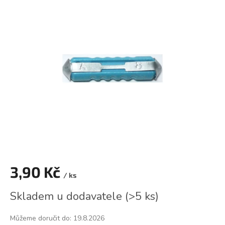
je
0,0
z
5
hvězdiček.
3,90 Kč
/ ks
Měrná
Skladem u dodavatele
(
>5 ks
)
cena:
Můžeme doručit do:
19.8.2026