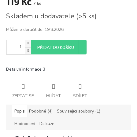
119 Kč
/ ks
Měrná
Skladem u dodavatele
(
>5 ks
)
cena:
Můžeme doručit do:
19.8.2026
PŘIDAT DO KOŠÍKU
Detailní informace
ZEPTAT SE
HLÍDAT
SDÍLET
Popis
Podobné (4)
Související soubory (1)
Hodnocení
Diskuze