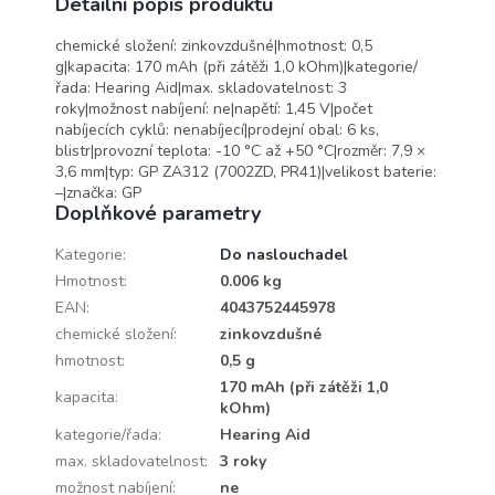
Detailní popis produktu
chemické složení: zinkovzdušné|hmotnost: 0,5
g|kapacita: 170 mAh (při zátěži 1,0 kOhm)|kategorie/
řada: Hearing Aid|max. skladovatelnost: 3
roky|možnost nabíjení: ne|napětí: 1,45 V|počet
nabíjecích cyklů: nenabíjecí|prodejní obal: 6 ks,
blistr|provozní teplota: -10 °C až +50 °C|rozměr: 7,9 ×
3,6 mm|typ: GP ZA312 (7002ZD, PR41)|velikost baterie:
–|značka: GP
Doplňkové parametry
Kategorie
:
Do naslouchadel
Hmotnost
:
0.006 kg
EAN
:
4043752445978
chemické složení
:
zinkovzdušné
hmotnost
:
0,5 g
170 mAh (při zátěži 1,0
kapacita
:
kOhm)
kategorie/řada
:
Hearing Aid
max. skladovatelnost
:
3 roky
možnost nabíjení
:
ne