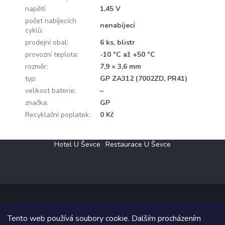
napětí
:
1,45 V
počet nabíjecích
nenabíjecí
cyklů
:
prodejní obal
:
6 ks, blistr
provozní teplota
:
-10 °C až +50 °C
rozměr
:
7,9 × 3,6 mm
typ
:
GP ZA312 (7002ZD, PR41)
velikost baterie
:
–
značka
:
GP
Recyklační poplatek
:
0 Kč
Z
Hotel U Ševce
Restaurace U Ševce
á
p
a
t
í
Tento web používá soubory cookie. Dalším procházením
Copyright 2026
Elektro Klesný s.r.o.
. Všechna práva vyhrazena.