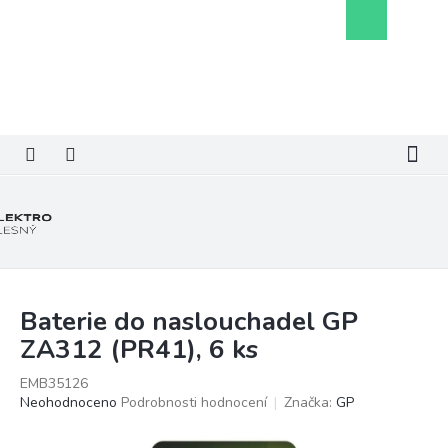
Přejít
Nákupní
na
košík
obsah
Baterie do naslouchadel GP
ZA312 (PR41), 6 ks
EMB35126
Průměrné
Neohodnoceno
Podrobnosti hodnocení
Značka:
GP
hodnocení
produktu