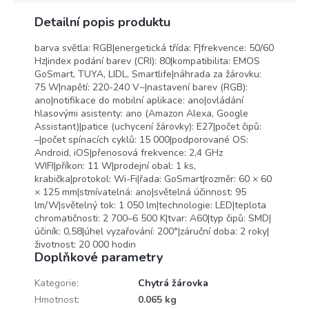
Detailní popis produktu
barva světla: RGB|energetická třída: F|frekvence: 50/60
Hz|index podání barev (CRI): 80|kompatibilita: EMOS
GoSmart, TUYA, LIDL, Smartlife|náhrada za žárovku:
75 W|napětí: 220-240 V~|nastavení barev (RGB):
ano|notifikace do mobilní aplikace: ano|ovládání
hlasovými asistenty: ano (Amazon Alexa, Google
Assistant)|patice (uchycení žárovky): E27|počet čipů:
–|počet spínacích cyklů: 15 000|podporované OS:
Android, iOS|přenosová frekvence: 2,4 GHz
WIFI|příkon: 11 W|prodejní obal: 1 ks,
krabička|protokol: Wi-Fi|řada: GoSmart|rozměr: 60 × 60
× 125 mm|stmívatelná: ano|světelná účinnost: 95
lm/W|světelný tok: 1 050 lm|technologie: LED|teplota
chromatičnosti: 2 700–6 500 K|tvar: A60|typ čipů: SMD|
účiník: 0,58|úhel vyzařování: 200°|záruční doba: 2 roky|
životnost: 20 000 hodin
Doplňkové parametry
Kategorie
:
Chytrá žárovka
Hmotnost
:
0.065 kg