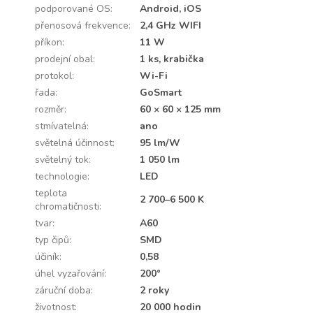
podporované OS
:
Android, iOS
přenosová frekvence
:
2,4 GHz WIFI
příkon
:
11 W
prodejní obal
:
1 ks, krabička
protokol
:
Wi-Fi
řada
:
GoSmart
rozměr
:
60 × 60 × 125 mm
stmívatelná
:
ano
světelná účinnost
:
95 lm/W
světelný tok
:
1 050 lm
technologie
:
LED
teplota
2 700–6 500 K
chromatičnosti
:
tvar
:
A60
typ čipů
:
SMD
účiník
:
0,58
úhel vyzařování
:
200°
záruční doba
:
2 roky
životnost
:
20 000 hodin