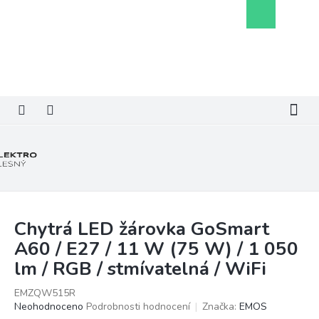
Přejít
Nákupní
na
košík
obsah
Chytrá LED žárovka GoSmart
A60 / E27 / 11 W (75 W) / 1 050
lm / RGB / stmívatelná / WiFi
EMZQW515R
Průměrné
Neohodnoceno
Podrobnosti hodnocení
Značka:
EMOS