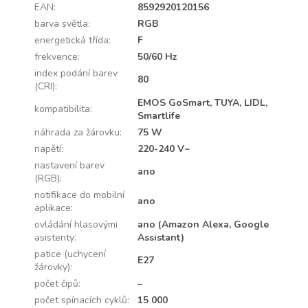
EAN
:
8592920120156
barva světla
:
RGB
energetická třída
:
F
frekvence
:
50/60 Hz
index podání barev
80
(CRI)
:
EMOS GoSmart, TUYA, LIDL,
kompatibilita
:
Smartlife
náhrada za žárovku
:
75 W
napětí
:
220-240 V~
nastavení barev
ano
(RGB)
:
notifikace do mobilní
ano
aplikace
:
ovládání hlasovými
ano (Amazon Alexa, Google
asistenty
:
Assistant)
patice (uchycení
E27
žárovky)
:
počet čipů
:
–
počet spínacích cyklů
:
15 000