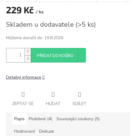
229 Kč
/ ks
Měrná
Skladem u dodavatele
(
>5 ks
)
cena:
Můžeme doručit do:
19.8.2026
PŘIDAT DO KOŠÍKU
Detailní informace
ZEPTAT SE
HLÍDAT
SDÍLET
Popis
Podobné (4)
Související soubory (5)
Hodnocení
Diskuze