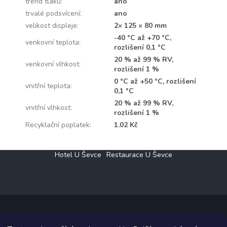
trend tlaku
:
ano
trvalé podsvícení
:
ano
velikost displeje
:
2× 125 × 80 mm
-40 °C až +70 °C,
venkovní teplota
:
rozlišení 0,1 °C
20 % až 99 % RV,
venkovní vlhkost
:
rozlišení 1 %
0 °C až +50 °C, rozlišení
vnitřní teplota
:
0,1 °C
20 % až 99 % RV,
vnitřní vlhkost
:
rozlišení 1 %
Recyklační poplatek
:
1.02 Kč
Z
Hotel U Ševce
Restaurace U Ševce
á
p
a
t
í