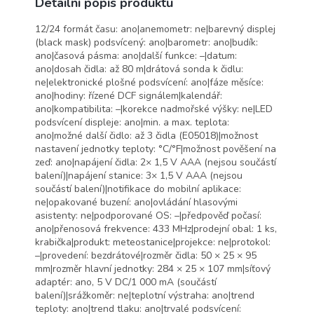
Detailní popis produktu
12/24 formát času: ano|anemometr: ne|barevný displej
(black mask) podsvícený: ano|barometr: ano|budík:
ano|časová pásma: ano|další funkce: –|datum:
ano|dosah čidla: až 80 m|drátová sonda k čidlu:
ne|elektronické plošné podsvícení: ano|fáze měsíce:
ano|hodiny: řízené DCF signálem|kalendář:
ano|kompatibilita: –|korekce nadmořské výšky: ne|LED
podsvícení displeje: ano|min. a max. teplota:
ano|možné další čidlo: až 3 čidla (E05018)|možnost
nastavení jednotky teploty: °C/°F|možnost pověšení na
zeď: ano|napájení čidla: 2× 1,5 V AAA (nejsou součástí
balení)|napájení stanice: 3× 1,5 V AAA (nejsou
součástí balení)|notifikace do mobilní aplikace:
ne|opakované buzení: ano|ovládání hlasovými
asistenty: ne|podporované OS: –|předpověď počasí:
ano|přenosová frekvence: 433 MHz|prodejní obal: 1 ks,
krabička|produkt: meteostanice|projekce: ne|protokol:
–|provedení: bezdrátové|rozměr čidla: 50 × 25 × 95
mm|rozměr hlavní jednotky: 284 × 25 × 107 mm|síťový
adaptér: ano, 5 V DC/1 000 mA (součástí
balení)|srážkoměr: ne|teplotní výstraha: ano|trend
teploty: ano|trend tlaku: ano|trvalé podsvícení: