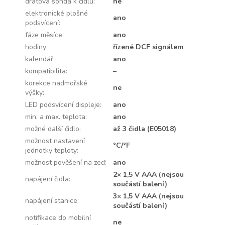
drátová sonda k čidlu
:
ne
elektronické plošné
ano
podsvícení
:
fáze měsíce
:
ano
hodiny
:
řízené DCF signálem
kalendář
:
ano
kompatibilita
:
–
korekce nadmořské
ne
výšky
:
LED podsvícení displeje
:
ano
min. a max. teplota
:
ano
možné další čidlo
:
až 3 čidla (E05018)
možnost nastavení
°C/°F
jednotky teploty
:
možnost pověšení na zeď
:
ano
2× 1,5 V AAA (nejsou
napájení čidla
:
součástí balení)
3× 1,5 V AAA (nejsou
napájení stanice
:
součástí balení)
notifikace do mobilní
ne