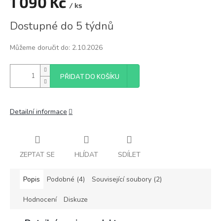
1 090 Kč
/ ks
Měrná
Dostupné do 5 týdnů
cena:
Můžeme doručit do:
2.10.2026
PŘIDAT DO KOŠÍKU
Detailní informace
ZEPTAT SE
HLÍDAT
SDÍLET
Popis
Podobné (4)
Související soubory (2)
Hodnocení
Diskuze