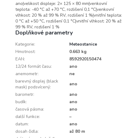
ano|velikost displeje: 2× 125 × 80 mm|venkovní
teplota: -40 °C až +70 °C, rozlišení 0,1 °C|venkovní
vlhkost: 20 % až 99 % RV, rozlišení 1 %|vnitřní teplota:
0 °C až +50 °C, rozlišení 0,1 °C|vnitřní vlhkost: 20 % až
99 % RV, rozlišení 1 %
Doplňkové parametry
Kategorie
:
Meteostanice
Hmotnost
:
0.663 kg
EAN
:
8592920150474
12/24 formát času
:
ano
anemometr
:
ne
barevný displej (black
ano
mask) podsvícený
:
barometr
:
ano
budík
:
ano
časová pásma
:
ano
další funkce
:
–
datum
:
ano
dosah čidla
:
až 80 m