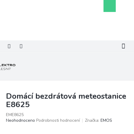
Přejít
Nákupní
na
košík
obsah
Domácí bezdrátová meteostanice
E8625
EME8625
Průměrné
Neohodnoceno
Podrobnosti hodnocení
Značka:
EMOS
hodnocení
produktu