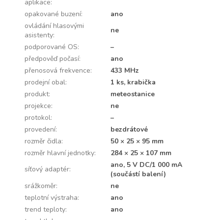
aplikace
:
opakované buzení
:
ano
ovládání hlasovými
ne
asistenty
:
podporované OS
:
–
předpověď počasí
:
ano
přenosová frekvence
:
433 MHz
prodejní obal
:
1 ks, krabička
produkt
:
meteostanice
projekce
:
ne
protokol
:
–
provedení
:
bezdrátové
rozměr čidla
:
50 × 25 × 95 mm
rozměr hlavní jednotky
:
284 × 25 × 107 mm
ano, 5 V DC/1 000 mA
síťový adaptér
:
(součástí balení)
srážkoměr
:
ne
teplotní výstraha
:
ano
trend teploty
:
ano