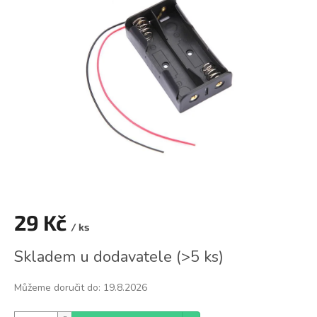
0,0
z
5
hvězdiček.
29 Kč
/ ks
Měrná
Skladem u dodavatele
(
>5 ks
)
cena:
Můžeme doručit do:
19.8.2026