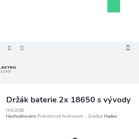
Přejít
Nákupní
na
košík
obsah
Držák baterie 2x 18650 s vývody
HAL038E
Průměrné
Neohodnoceno
Podrobnosti hodnocení
Značka:
Hadex
hodnocení
produktu
je