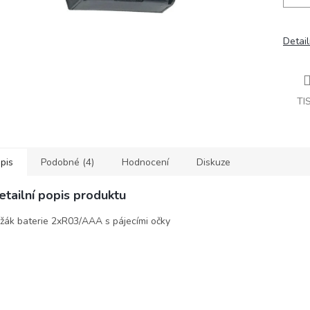
Detail
TI
pis
Podobné (4)
Hodnocení
Diskuze
etailní popis produktu
žák baterie 2xR03/AAA s pájecími očky