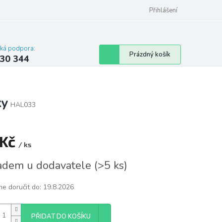
omu nebo bytu
Přihlášení
cká podpora:
Nákupní
Prázdný košík
30 344
košík
ky
HAL033
 Kč
/ ks
á
adem u dodavatele
(
>5 ks
)
e doručit do:
19.8.2026
PŘIDAT DO KOŠÍKU