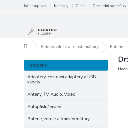
Přejít
Jak nakupovat
Kontakty
O nás
Obchodní podmínky
na
obsah
Domů
Baterie, zdroje a transformátory
Baterie
Dr
P
Přeskočit
o
Kategorie
kategorie
Prům
Neoh
s
hodn
t
Adaptéry, cestovní adaptéry a USB
produ
kabely
r
je
a
0,0
Antény, TV, Audio, Video
n
z
5
n
Autopříslušenství
hvězd
í
p
Baterie, zdroje a transformátory
a
n