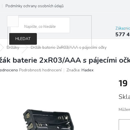
Podmínky ochrany osobních údajů
Jak správně vybrat osvětlení do d
Zákazni
577 4
HLEDAT
Držáky
Držák baterie 2xR03/AAA s pájecími očky
žák baterie 2xR03/AAA s pájecími oč
ěrné
odnoceno
Podrobnosti hodnocení
Značka:
Hadex
ocení
19
ktu
Měrn
Skl
cena:
iček.
Můžem