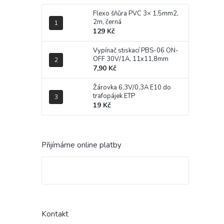
Flexo šňůra PVC 3× 1,5mm2,
2m, černá
129 Kč
Vypínač stiskací PBS-06 ON-
OFF 30V/1A, 11x11,8mm
7,90 Kč
Žárovka 6,3V/0,3A E10 do
trafopájek ETP
19 Kč
Přijímáme online platby
Kontakt