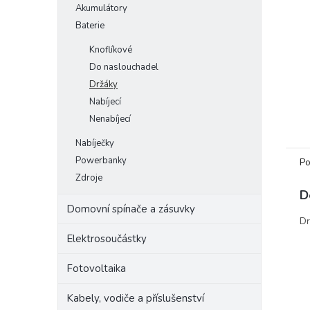
Akumulátory
e
Baterie
l
Knoflíkové
Do naslouchadel
Držáky
Nabíjecí
Nenabíjecí
Nabíječky
Powerbanky
Po
Zdroje
D
Domovní spínače a zásuvky
Dr
Elektrosoučástky
Fotovoltaika
Kabely, vodiče a příslušenství