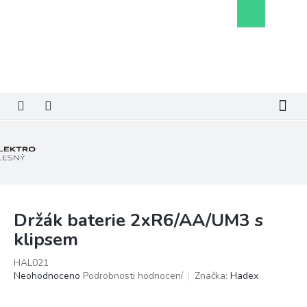
Přejít
Nákupní
na
košík
obsah
Držák baterie 2xR6/AA/UM3 s
klipsem
HAL021
Průměrné
Neohodnoceno
Podrobnosti hodnocení
Značka:
Hadex
hodnocení
produktu