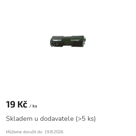
je
0,0
z
5
hvězdiček.
19 Kč
/ ks
Měrná
Skladem u dodavatele
(
>5 ks
)
cena:
Můžeme doručit do:
19.8.2026