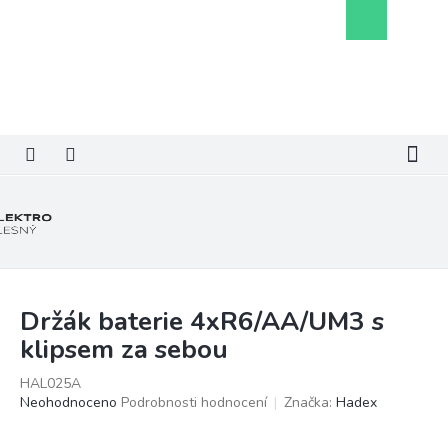
Přejít
Nákupní
na
košík
obsah
Držák baterie 4xR6/AA/UM3 s
klipsem za sebou
HAL025A
Průměrné
Neohodnoceno
Podrobnosti hodnocení
Značka:
Hadex
hodnocení
produktu