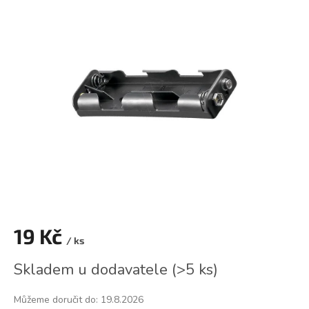
je
0,0
z
5
hvězdiček.
19 Kč
/ ks
Měrná
Skladem u dodavatele
(
>5 ks
)
cena:
Můžeme doručit do:
19.8.2026