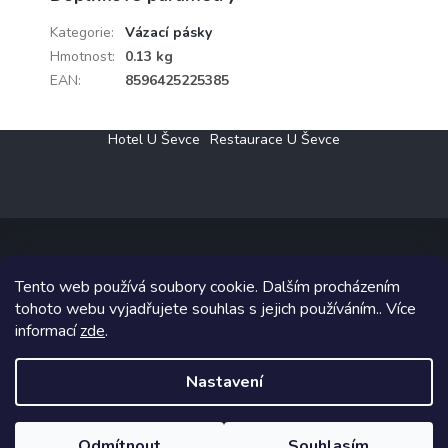
Kategorie
:
Vázací pásky
Hmotnost
:
0.13 kg
EAN
:
8596425225385
Z
Hotel U Ševce
Restaurace U Ševce
á
p
a
t
í
Tento web používá soubory cookie. Dalším procházením
Copyright 2026
Elektro Klesný s.r.o.
. Všechna práva vyhrazena.
tohoto webu vyjadřujete souhlas s jejich používáním.. Více
informací
zde
.
Grafický návrh vytvořil a na Shoptet implementoval
Tomáš Hlad
&
Shoptetak.cz
.
Nastavení
Vytvořil Shoptet
Odmítnout
Souhlasím