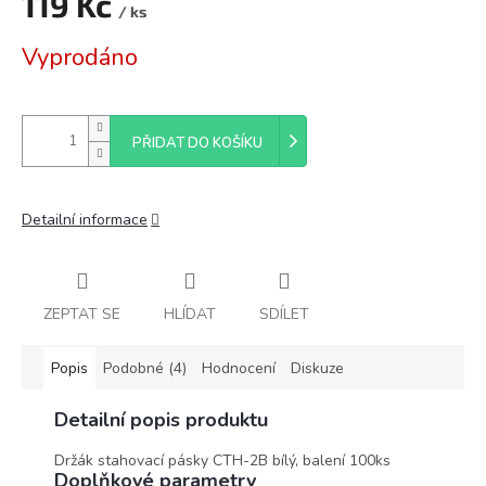
119 Kč
/ ks
Měrná
Vyprodáno
cena:
PŘIDAT DO KOŠÍKU
Detailní informace
ZEPTAT SE
HLÍDAT
SDÍLET
Popis
Podobné (4)
Hodnocení
Diskuze
Detailní popis produktu
Držák stahovací pásky CTH-2B bílý, balení 100ks
Doplňkové parametry