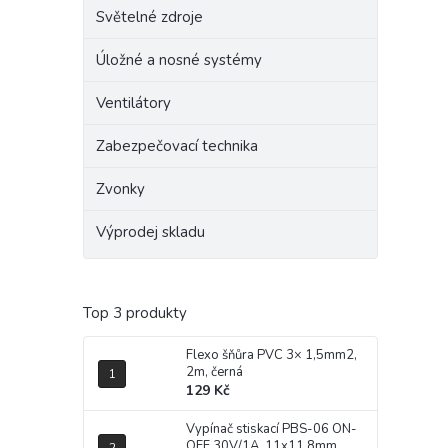
Světelné zdroje
Úložné a nosné systémy
Ventilátory
Zabezpečovací technika
Zvonky
Výprodej skladu
Top 3 produkty
Flexo šňůra PVC 3× 1,5mm2,
2m, černá
129 Kč
Vypínač stiskací PBS-06 ON-
OFF 30V/1A, 11x11,8mm