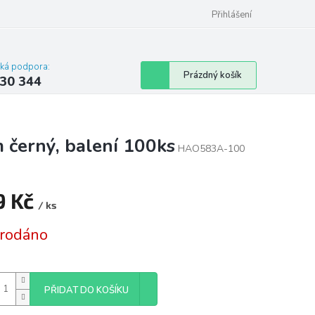
omu nebo bytu
Přihlášení
cká podpora:
Nákupní
Prázdný košík
30 344
košík
 černý, balení 100ks
HAO583A-100
9 Kč
/ ks
á
rodáno
PŘIDAT DO KOŠÍKU