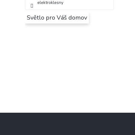
elektroklesny
Světlo pro Váš domov
Z
á
p