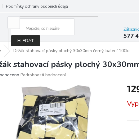
Podmínky ochrany osobních údajů
Jak správně vybrat osvětlení do d
Zákazni
577 4
HLEDAT
y
Držák stahovací pásky plochý 30x30mm černý, balení 100ks
žák stahovací pásky plochý 30x30mm
ěrné
odnoceno
Podrobnosti hodnocení
ocení
12
ktu
Měrn
Vyp
cena:
iček.