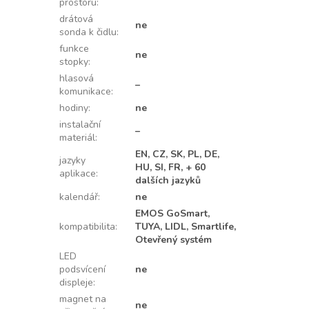
prostoru
:
drátová
ne
sonda k čidlu
:
funkce
ne
stopky
:
hlasová
–
komunikace
:
hodiny
:
ne
instalační
–
materiál
:
EN, CZ, SK, PL, DE,
jazyky
HU, SI, FR, + 60
aplikace
:
dalších jazyků
kalendář
:
ne
EMOS GoSmart,
kompatibilita
:
TUYA, LIDL, Smartlife,
Otevřený systém
LED
podsvícení
ne
displeje
:
magnet na
ne