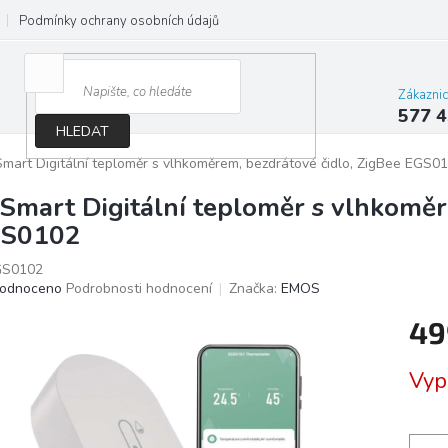
Podmínky ochrany osobních údajů
Jak správně vybrat osvětlení do d
Zákazni
577 4
HLEDAT
mart Digitální teploměr s vlhkoměrem, bezdrátové čidlo, ZigBee EGS0
Smart Digitální teploměr s vlhkoměr
S0102
S0102
ěrné
odnoceno
Podrobnosti hodnocení
Značka:
EMOS
ocení
49
ktu
Měrn
Vyp
cena:
iček.