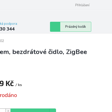
omu nebo bytu
Přihlášení
cká podpora:
Nákupní
Prázdný košík
30 344
košík
102
em, bezdrátové čidlo, ZigBee
9 Kč
/ ks
á
rodáno