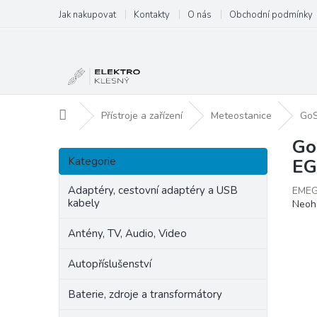
Přejít
Jak nakupovat
Kontakty
O nás
Obchodní podmínky
na
obsah
Domů
Přístroje a zařízení
Meteostanice
GoS
Go
P
Přeskočit
o
Kategorie
EG
kategorie
s
t
Adaptéry, cestovní adaptéry a USB
EMEG
kabely
Prům
Neoh
r
hodn
a
produ
Antény, TV, Audio, Video
n
je
n
0,0
Autopříslušenství
í
z
p
5
Baterie, zdroje a transformátory
hvězd
a
n