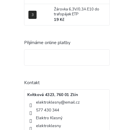
Žárovka 6,3V/0,3A E10 do
trafopájek ETP
19 Kč
Přijímáme online platby
Kontakt
Kvítková 4323, 760 01 Zlín
elektroklesny
@
email.cz
577 430 344
Elektro Klesný
elektroklesny