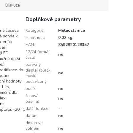
Diskuze
Doplňkové parametry
 ne|časová
Kategorie
:
Meteostanice
vá sonda k
Hmotnost
:
0.02 kg
teriál:
EAN
:
8592920129357
dář:
12/24 formát
m|LED
ne
času
:
možné další
eď:
barevný
notifikace do
displej (black
ne
ádání
mask)
dní hodnoty:
podsvícený
:
 1 ks,
budík
:
ne
měr čidla:
časová
dex:
ne
pásma
:
ní:
další funkce
:
–
eplota: -20 °C
datum
:
ne
dosah ve
volném
ne