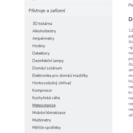
Po
Přístroje a zařízení
D
3D tiskárna
12
Alkoholtestry
pá
Ampérmetry
či
Hodiny
–|
ne
Detektory
po
Dezinfekční lampy
či
Domácí solárium
an
mo
Elektronika pro domácí mazlíčky
hl
Horkovzdušný ohřívač
ne
Kompresor
kr
ne
Kuchyňská váha
ne
Meteostanice
ne
Mobilní klimatizace
až
Multimetry
Měřiče spotřeby