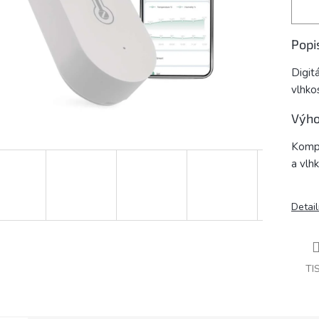
Popi
Digit
vlhkos
Výho
Kompa
a vlh
Detail
TI