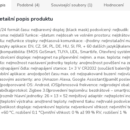
pis
Podobné (4)
Související soubory (1)
Hodnocení
etailní popis produktu
/24 formát času: ne|barevný displej (black mask) podsvícený: ne|budík:
sma: ne|další funkce: –|datum: ne|dosah ve volném prostoru: ne|dráto
dlu: ne|funkce stopky: ne|hlasová komunikace: –|hodiny: ne|instalační ma
jazyky aplikace: EN, CZ, SK, PL, DE, HU, SI, FR, + 60 dalších jazyků|kalen
|kompatibilita: EMOS GoSmart, TUYA, LIDL, Smartlife, Otevřený systé
dsvícení displeje: ne|magnet na připevnění: ne|min. a max. teplota: ne|
dlo: ne|možnost nastavení jednotky teploty: ano|možnost pověšení na z
o|napájení čidla: ne|napájení stanice: 1× 3 V CR2032 (součástí balení)|
bilní aplikace: ano|odpočet času max. od: ne|opakované buzení: ne|ovl
asovými asistenty: ano (Amazon Alexa, Google Assistant)|paměť posle
|podporované OS: Android, iOS|přenosová frekvence: ne|prodejní obal:
abička|protokol: Zigbee 3.0|provedení teploměru: bezdrátové – smart|roz
|rozměr hlavní jednotky: 26 × 13 × 52 mm|síťový adaptér: ne|teplotní in
|teplotní výstraha: ano|trend teploty: ne|trend tlaku: ne|trvalé podsvíce
|velikost displeje: ne|venkovní teplota: ne|venkovní vlhkost: ne|vnitřní t
 +60 °C, rozlišení 0,1 °C|vnitřní vlhkost: 0 % až 99 % RV, rozlišení 1 %