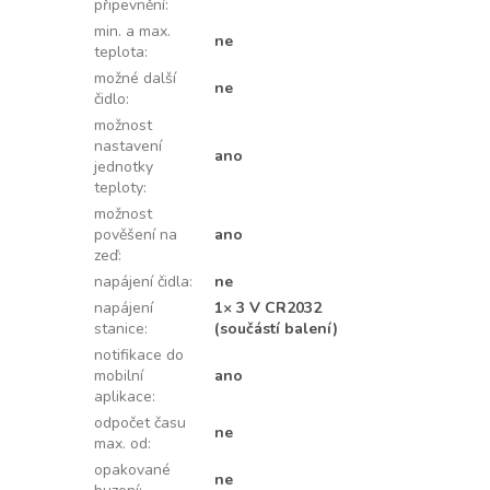
připevnění
:
min. a max.
ne
teplota
:
možné další
ne
čidlo
:
možnost
nastavení
ano
jednotky
teploty
:
možnost
pověšení na
ano
zeď
:
napájení čidla
:
ne
napájení
1× 3 V CR2032
stanice
:
(součástí balení)
notifikace do
mobilní
ano
aplikace
:
odpočet času
ne
max. od
:
opakované
ne