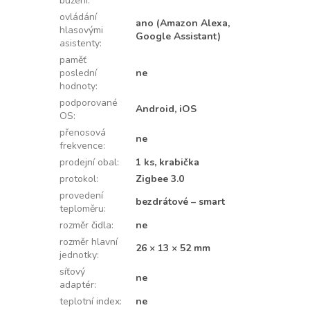
buzení
:
ovládání
ano (Amazon Alexa,
hlasovými
Google Assistant)
asistenty
:
paměť
poslední
ne
hodnoty
:
podporované
Android, iOS
OS
:
přenosová
ne
frekvence
:
prodejní obal
:
1 ks, krabička
protokol
:
Zigbee 3.0
provedení
bezdrátové – smart
teploměru
:
rozměr čidla
:
ne
rozměr hlavní
26 × 13 × 52 mm
jednotky
:
síťový
ne
adaptér
:
teplotní index
:
ne