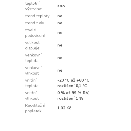
teplotní
ano
výstraha
:
trend teploty
:
ne
trend tlaku
:
ne
trvalé
ne
podsvícení
:
velikost
ne
displeje
:
venkovní
ne
teplota
:
venkovní
ne
vlhkost
:
vnitřní
-20 °C až +60 °C,
teplota
:
rozlišení 0,1 °C
vnitřní
0 % až 99 % RV,
vlhkost
:
rozlišení 1 %
Recyklační
1.02 Kč
poplatek
: