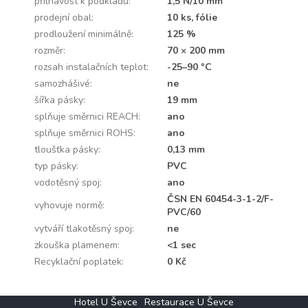
přilnavost k podkladu
:
1,5 N/10 mm
prodejní obal
:
10 ks, fólie
prodloužení minimálně
:
125 %
rozměr
:
70 × 200 mm
rozsah instalačních teplot
:
-25–90 °C
samozhášivé
:
ne
šířka pásky
:
19 mm
splňuje směrnici REACH
:
ano
splňuje směrnici ROHS
:
ano
tloušťka pásky
:
0,13 mm
typ pásky
:
PVC
vodotěsný spoj
:
ano
ČSN EN 60454-3-1-2/F-
vyhovuje normě
:
PVC/60
vytváří tlakotěsný spoj
:
ne
zkouška plamenem
:
<1 sec
Recyklační poplatek
:
0 Kč
Z
Hotel U Ševce
Restaurace U Ševce