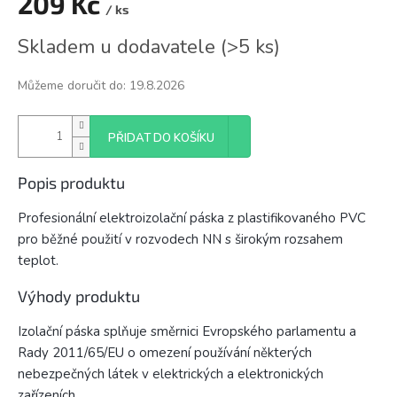
209 Kč
/ ks
Měrná
Skladem u dodavatele
(
>5 ks
)
cena:
Můžeme doručit do:
19.8.2026
PŘIDAT DO KOŠÍKU
Popis produktu
Profesionální elektroizolační páska z plastifikovaného PVC
pro běžné použití v rozvodech NN s širokým rozsahem
teplot.
Výhody produktu
Izolační páska splňuje směrnici Evropského parlamentu a
Rady 2011/65/EU o omezení používání některých
nebezpečných látek v elektrických a elektronických
zařízeních.