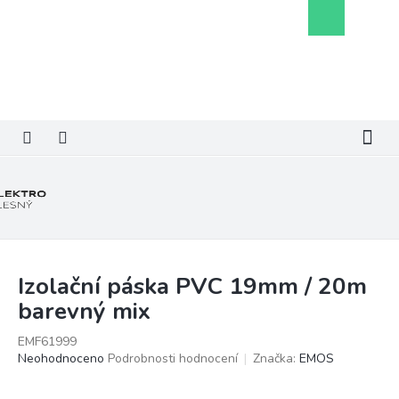
Přejít
Nákupní
na
košík
obsah
Izolační páska PVC 19mm / 20m
barevný mix
EMF61999
Průměrné
Neohodnoceno
Podrobnosti hodnocení
Značka:
EMOS
hodnocení
produktu