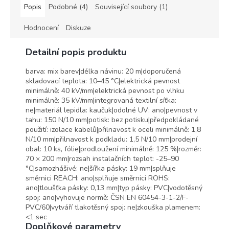
přilnavostí a odolností vůči
Popis
Podobné (4)
Související soubory (1)
vynikající odolností vůči
povětrnostním vlivům.
povětrnostním vlivům. Je velmi
Nahrazuje tavné lepidlo.
Hodnocení
Diskuze
vhodná k opravám prasklých
zahradních hadic, k uzavírání
polykarbonátových desek (
Detailní popis produktu
bazény, přístřešky ) i k fixaci a
bandážování. Je výbornou
barva: mix barev|délka návinu: 20 m|doporučená
volbou pro dočasné opravy,
skladovací teplota: 10–45 °C|elektrická pevnost
utěsnění, přidržení a značení.
minimálně: 40 kV/mm|elektrická pevnost po vlhku
minimálně: 35 kV/mm|integrovaná textilní síťka:
ne|materiál lepidla: kaučuk|odolné UV: ano|pevnost v
tahu: 150 N/10 mm|potisk: bez potisku|předpokládané
použití: izolace kabelů|přilnavost k oceli minimálně: 1,8
N/10 mm|přilnavost k podkladu: 1,5 N/10 mm|prodejní
obal: 10 ks, fólie|prodloužení minimálně: 125 %|rozměr:
70 × 200 mm|rozsah instalačních teplot: -25–90
°C|samozhášivé: ne|šířka pásky: 19 mm|splňuje
směrnici REACH: ano|splňuje směrnici ROHS:
ano|tloušťka pásky: 0,13 mm|typ pásky: PVC|vodotěsný
spoj: ano|vyhovuje normě: ČSN EN 60454-3-1-2/F-
PVC/60|vytváří tlakotěsný spoj: ne|zkouška plamenem:
<1 sec
Doplňkové parametry