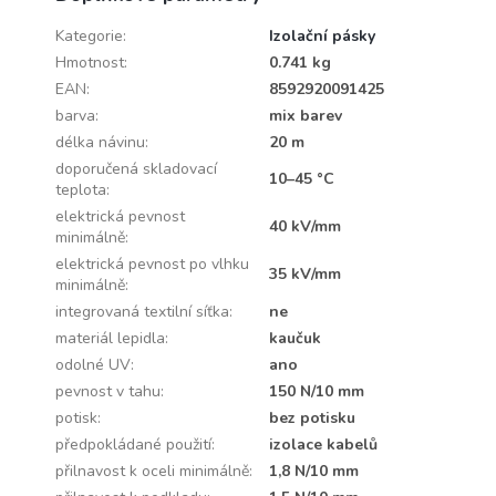
Kategorie
:
Izolační pásky
Hmotnost
:
0.741 kg
EAN
:
8592920091425
barva
:
mix barev
délka návinu
:
20 m
doporučená skladovací
10–45 °C
teplota
:
elektrická pevnost
40 kV/mm
minimálně
:
elektrická pevnost po vlhku
35 kV/mm
minimálně
:
integrovaná textilní síťka
:
ne
materiál lepidla
:
kaučuk
odolné UV
:
ano
pevnost v tahu
:
150 N/10 mm
potisk
:
bez potisku
předpokládané použití
:
izolace kabelů
přilnavost k oceli minimálně
:
1,8 N/10 mm