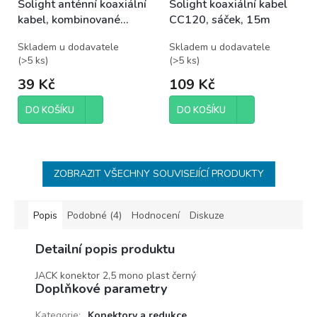
Solight anténní koaxiální
Solight koaxiální kabel
kabel, kombinované
CC120, sáček, 15m
konektory, 1,5m, sáček
Skladem u dodavatele
Skladem u dodavatele
(
>5 ks
)
(
>5 ks
)
39 Kč
109 Kč
DO KOŠÍKU
DO KOŠÍKU
ZOBRAZIT VŠECHNY SOUVISEJÍCÍ PRODUKTY
Popis
Podobné (4)
Hodnocení
Diskuze
Detailní popis produktu
JACK konektor 2,5 mono plast černý
Doplňkové parametry
Kategorie
:
Konektory a redukce