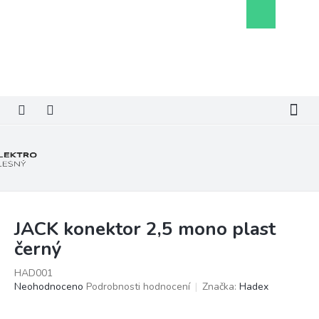
Přejít
Nákupní
na
košík
obsah
JACK konektor 2,5 mono plast
černý
HAD001
Průměrné
Neohodnoceno
Podrobnosti hodnocení
Značka:
Hadex
hodnocení
produktu