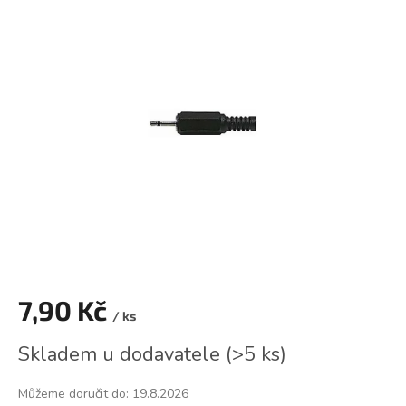
je
0,0
z
5
hvězdiček.
7,90 Kč
/ ks
Měrná
Skladem u dodavatele
(
>5 ks
)
cena:
Můžeme doručit do:
19.8.2026