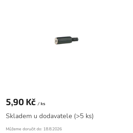
je
0,0
z
5
hvězdiček.
5,90 Kč
/ ks
Měrná
Skladem u dodavatele
(
>5 ks
)
cena:
Můžeme doručit do:
18.8.2026