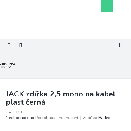
Přejít
Nákupní
na
košík
obsah
JACK zdířka 2,5 mono na kabel
plast černá
HAD020
Průměrné
Neohodnoceno
Podrobnosti hodnocení
Značka:
Hadex
hodnocení
produktu