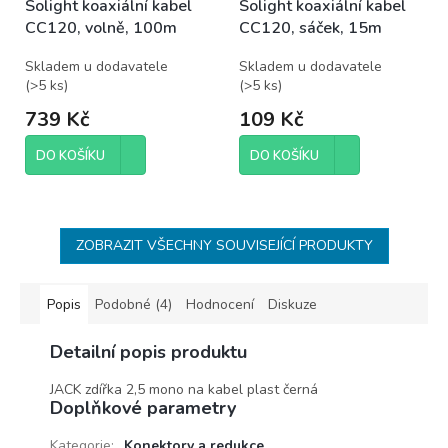
Solight koaxiální kabel
Solight koaxiální kabel
CC120, volně, 100m
CC120, sáček, 15m
Skladem u dodavatele
Skladem u dodavatele
(
>5 ks
)
(
>5 ks
)
739 Kč
109 Kč
DO KOŠÍKU
DO KOŠÍKU
ZOBRAZIT VŠECHNY SOUVISEJÍCÍ PRODUKTY
Popis
Podobné (4)
Hodnocení
Diskuze
Detailní popis produktu
JACK zdířka 2,5 mono na kabel plast černá
Doplňkové parametry
Kategorie
:
Konektory a redukce