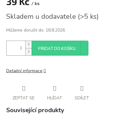
39 Kč
/ ks
Měrná
Skladem u dodavatele
(
>5 ks
)
cena:
Můžeme doručit do:
18.8.2026
PŘIDAT DO KOŠÍKU
Detailní informace
ZEPTAT SE
HLÍDAT
SDÍLET
Související produkty