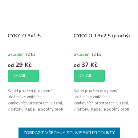
CYKY-O 3x1,5
CYKYLO-J 3x2,5 (plochý)
Skladem
(
2 ks
)
Skladem
(
2 ks
)
29 Kč
37 Kč
od
od
DETAIL
DETAIL
Kabel je určen pro pevné
Kabel je určen pro pevné
uložení ve vnitřních a
uložení ve vnitřních a
venkovních prostorách, v zemi,
venkovních prostorách, v zemi,
v betonu. Kabel je odolný proti
v betonu. Kabel je odolný proti
UV záření a proti šíření plamene
UV záření a proti šíření plamene
dle ČSN EN 60332-1-2.
dle ČSN EN 60332-1-2.
ZOBRAZIT VŠECHNY SOUVISEJÍCÍ PRODUKTY