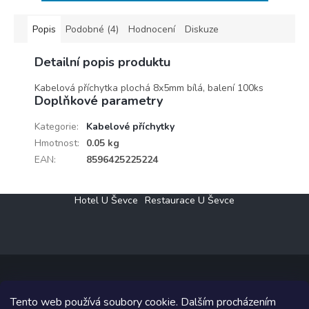
Popis
Podobné (4)
Hodnocení
Diskuze
Detailní popis produktu
Kabelová příchytka plochá 8x5mm bílá, balení 100ks
Doplňkové parametry
Kategorie
:
Kabelové příchytky
Hmotnost
:
0.05 kg
EAN
:
8596425225224
Z
Hotel U Ševce
Restaurace U Ševce
á
p
a
t
í
Tento web používá soubory cookie. Dalším procházením