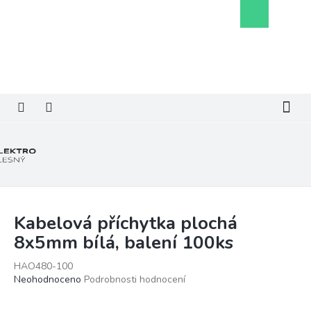
Přejít
Nákupní
na
košík
obsah
Kabelová příchytka plochá
8x5mm bílá, balení 100ks
HAO480-100
Průměrné
Neohodnoceno
Podrobnosti hodnocení
hodnocení
produktu