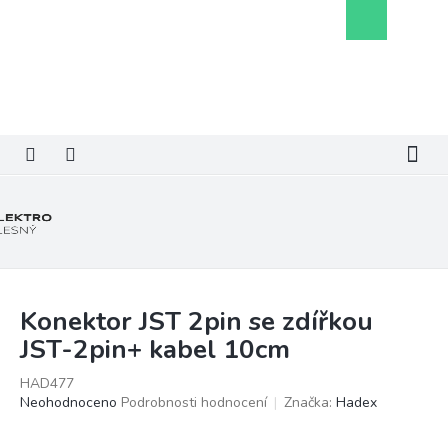
Přejít
Nákupní
na
košík
obsah
Konektor JST 2pin se zdířkou
JST-2pin+ kabel 10cm
HAD477
Průměrné
Neohodnoceno
Podrobnosti hodnocení
Značka:
Hadex
hodnocení
produktu