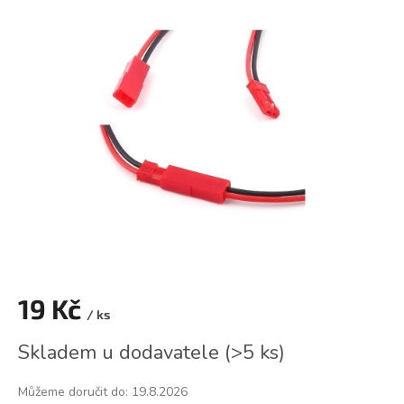
je
0,0
z
5
hvězdiček.
19 Kč
/ ks
Měrná
Skladem u dodavatele
(
>5 ks
)
cena:
Můžeme doručit do:
19.8.2026