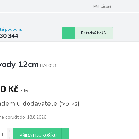
omu nebo bytu
Přihlášení
cká podpora:
Nákupní
Prázdný košík
30 344
košík
vývody 12cm
HAL013
90 Kč
/ ks
á
adem u dodavatele
(
>5 ks
)
e doručit do:
18.8.2026
PŘIDAT DO KOŠÍKU