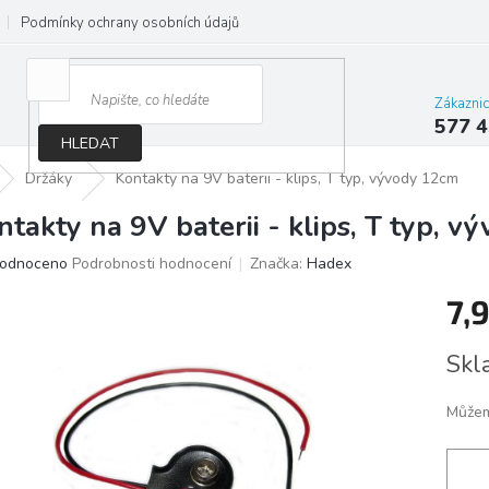
Podmínky ochrany osobních údajů
Jak správně vybrat osvětlení do d
Zákazni
577 4
HLEDAT
Držáky
Kontakty na 9V baterii - klips, T typ, vývody 12cm
ntakty na 9V baterii - klips, T typ, 
ěrné
odnoceno
Podrobnosti hodnocení
Značka:
Hadex
ocení
7,
ktu
Měrn
Skl
cena:
iček.
Můžem