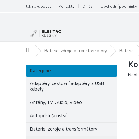
Přejít
Jak nakupovat
Kontakty
O nás
Obchodní podmínky
na
obsah
Domů
Baterie, zdroje a transformátory
Baterie
Ko
P
Přeskočit
o
Kategorie
kategorie
Prům
Neoh
s
hodn
t
Adaptéry, cestovní adaptéry a USB
produ
kabely
r
je
a
0,0
Antény, TV, Audio, Video
n
z
5
n
Autopříslušenství
hvězd
í
p
Baterie, zdroje a transformátory
a
n