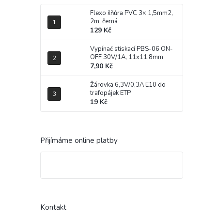
Flexo šňůra PVC 3× 1,5mm2,
2m, černá
129 Kč
Vypínač stiskací PBS-06 ON-
OFF 30V/1A, 11x11,8mm
7,90 Kč
Žárovka 6,3V/0,3A E10 do
trafopájek ETP
19 Kč
Přijímáme online platby
Kontakt