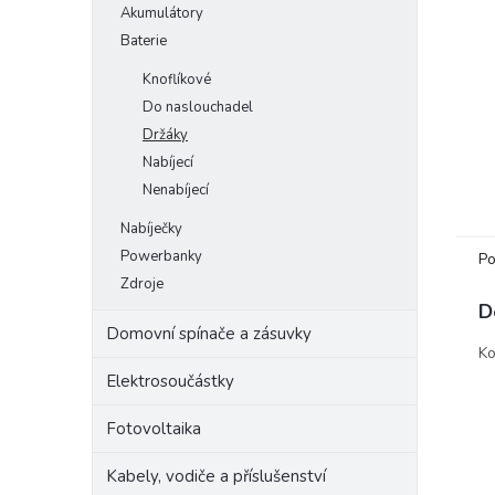
Akumulátory
e
Baterie
l
Knoflíkové
Do naslouchadel
Držáky
Nabíjecí
Nenabíjecí
Nabíječky
Powerbanky
Po
Zdroje
D
Domovní spínače a zásuvky
Ko
Elektrosoučástky
Fotovoltaika
Kabely, vodiče a příslušenství