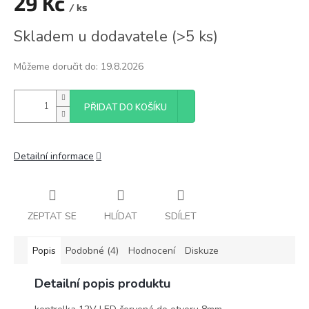
29 Kč
/ ks
Měrná
Skladem u dodavatele
(
>5 ks
)
cena:
Můžeme doručit do:
19.8.2026
PŘIDAT DO KOŠÍKU
Detailní informace
ZEPTAT SE
HLÍDAT
SDÍLET
Popis
Podobné (4)
Hodnocení
Diskuze
Detailní popis produktu