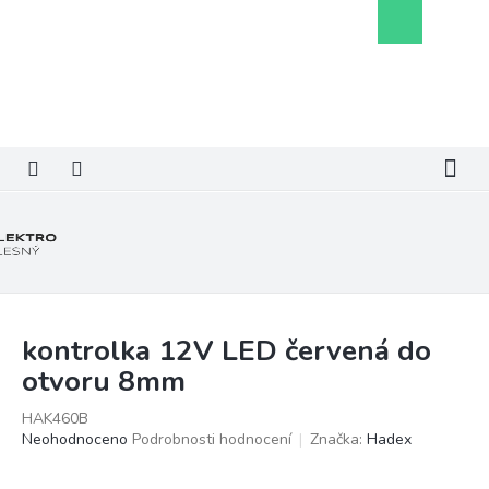
Přejít
Nákupní
na
košík
obsah
kontrolka 12V LED červená do
otvoru 8mm
HAK460B
Průměrné
Neohodnoceno
Podrobnosti hodnocení
Značka:
Hadex
hodnocení
produktu