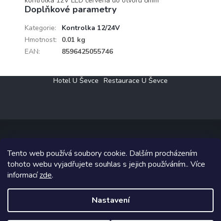
kontrolka 12V LED červená do otvoru 8mm
Doplňkové parametry
Kategorie
:
Kontrolka 12/24V
Hmotnost
:
0.01 kg
EAN
:
8596425055746
Z
Hotel U Ševce
Restaurace U Ševce
á
p
a
t
í
Tento web používá soubory cookie. Dalším procházením
Copyright 2026
Elektro Klesný s.r.o.
. Všechna práva vyhrazena.
tohoto webu vyjadřujete souhlas s jejich používáním.. Více
informací
zde
.
Grafický návrh vytvořil a na Shoptet implementoval
Tomáš Hlad
&
Shoptetak.cz
.
Nastavení
Vytvořil Shoptet