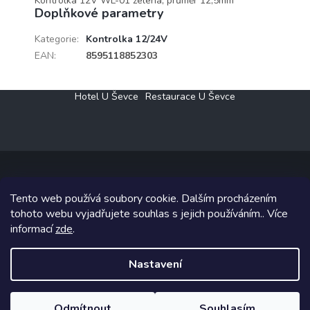
Kontrolka 12V WL-01 zelená, průměr 12,5mm
Doplňkové parametry
Kategorie
:
Kontrolka 12/24V
EAN
:
8595118852303
Z
Hotel U Ševce
Restaurace U Ševce
á
p
a
t
í
Tento web používá soubory cookie. Dalším procházením
Copyright 2026
Elektro Klesný s.r.o.
. Všechna práva vyhrazena.
tohoto webu vyjadřujete souhlas s jejich používáním.. Více
informací
zde
.
Grafický návrh vytvořil a na Shoptet implementoval
Tomáš Hlad
&
Shoptetak.cz
.
Nastavení
Vytvořil Shoptet
Odmítnout
Souhlasím