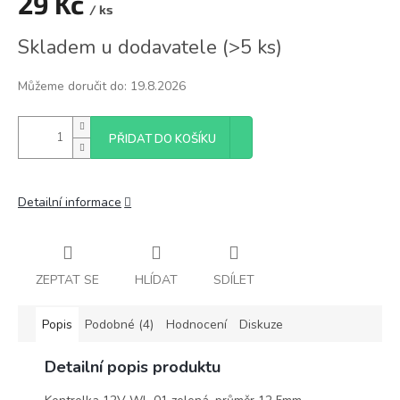
29 Kč
/ ks
Měrná
Skladem u dodavatele
(
>5 ks
)
cena:
Můžeme doručit do:
19.8.2026
PŘIDAT DO KOŠÍKU
Detailní informace
ZEPTAT SE
HLÍDAT
SDÍLET
Popis
Podobné (4)
Hodnocení
Diskuze
Detailní popis produktu