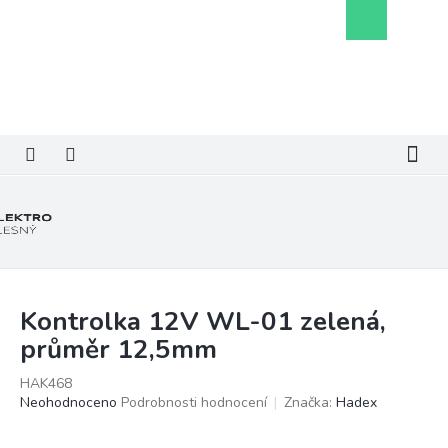
Přejít
Nákupní
na
košík
obsah
Kontrolka 12V WL-01 zelená,
průměr 12,5mm
HAK468
Průměrné
Neohodnoceno
Podrobnosti hodnocení
Značka:
Hadex
hodnocení
produktu