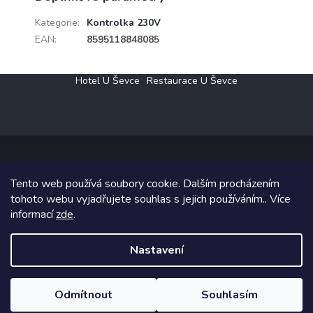
Kategorie
:
Kontrolka 230V
EAN
:
8595118848085
Z
Hotel U Ševce
Restaurace U Ševce
á
p
a
t
í
Tento web používá soubory cookie. Dalším procházením
Copyright 2026
Elektro Klesný s.r.o.
. Všechna práva vyhrazena.
tohoto webu vyjadřujete souhlas s jejich používáním.. Více
informací
zde
.
Grafický návrh vytvořil a na Shoptet implementoval
Tomáš Hlad
&
Shoptetak.cz
.
Nastavení
Vytvořil Shoptet
Odmítnout
Souhlasím