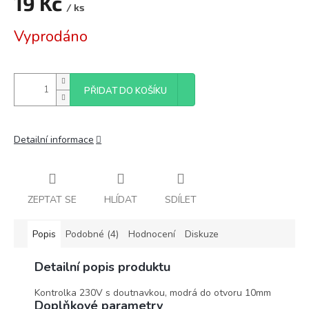
19 Kč
/ ks
Měrná
Vyprodáno
cena:
PŘIDAT DO KOŠÍKU
Detailní informace
ZEPTAT SE
HLÍDAT
SDÍLET
Popis
Podobné (4)
Hodnocení
Diskuze
Detailní popis produktu
Kontrolka 230V s doutnavkou, modrá do otvoru 10mm
Doplňkové parametry