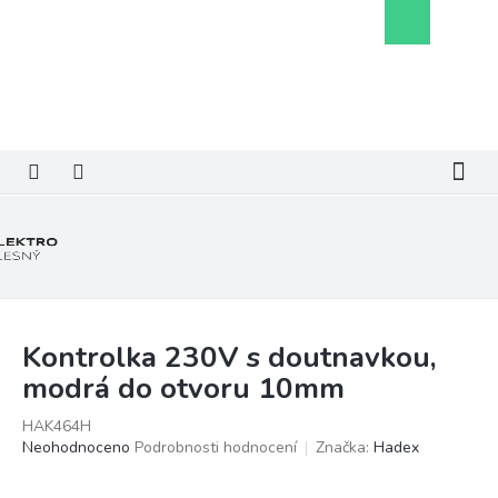
Přejít
Nákupní
na
košík
obsah
Kontrolka 230V s doutnavkou,
modrá do otvoru 10mm
HAK464H
Průměrné
Neohodnoceno
Podrobnosti hodnocení
Značka:
Hadex
hodnocení
produktu