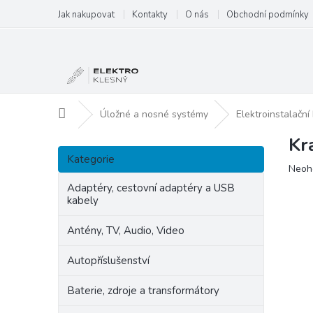
Přejít
Jak nakupovat
Kontakty
O nás
Obchodní podmínky
na
obsah
Domů
Úložné a nosné systémy
Elektroinstalační
Kr
P
Přeskočit
o
Kategorie
kategorie
Prům
Neoh
s
hodn
t
Adaptéry, cestovní adaptéry a USB
produ
kabely
r
je
a
0,0
Antény, TV, Audio, Video
n
z
5
n
Autopříslušenství
hvězd
í
p
Baterie, zdroje a transformátory
a
n