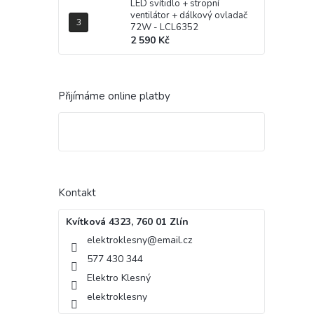
LED svítidlo + stropní
ventilátor + dálkový ovladač
72W - LCL6352
2 590 Kč
Přijímáme online platby
Kontakt
Kvítková 4323, 760 01 Zlín
elektroklesny
@
email.cz
577 430 344
Elektro Klesný
elektroklesny