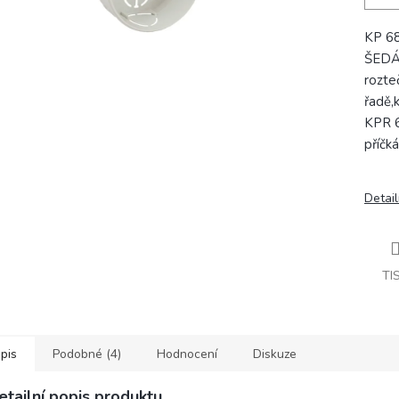
KP 68
ŠEDÁ,
rozte
řadě,
KPR 6
příčk
Detail
TI
pis
Podobné (4)
Hodnocení
Diskuze
etailní popis produktu