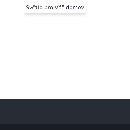
Světlo pro Váš domov
Z
á
p
a
t