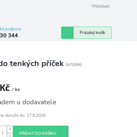
omu nebo bytu
Přihlášení
cká podpora:
Nákupní
Prázdný košík
30 344
košík
o tenkých příček
34/50M6
 Kč
/ ks
á
adem u dodavatele
e doručit do:
17.8.2026
PŘIDAT DO KOŠÍKU