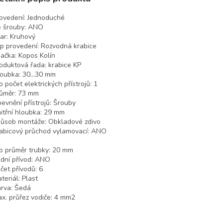
ovedení:
Jednoduché
 šrouby:
ANO
ar:
Kruhový
p provedení:
Rozvodná krabice
ačka:
Kopos Kolín
oduktová řada:
krabice KP
oubka:
30...30 mm
o počet elektrických přístrojů:
1
ůměr:
73 mm
evnění přístrojů:
Šrouby
itřní hloubka:
29 mm
ůsob montáže:
Obkladové zdivo
abicový průchod vylamovací:
ANO
o průměr trubky:
20 mm
dní přívod:
ANO
čet přívodů:
6
teriál:
Plast
rva:
Šedá
x. průřez vodiče:
4 mm2