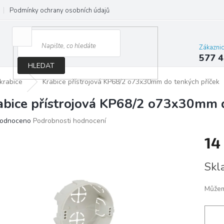
Podmínky ochrany osobních údajů
Jak správně vybrat osvětlení do d
Zákazni
577 4
HLEDAT
 krabice
Krabice přístrojová KP68/2 o73x30mm do tenkých příček
abice přístrojová KP68/2 o73x30mm d
ěrné
odnoceno
Podrobnosti hodnocení
ocení
14
ktu
Měrn
Skl
cena:
iček.
Můžem