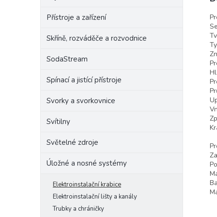
Pr
Přístroje a zařízení
Se
Tv
Skříně, rozváděče a rozvodnice
Ty
Zn
SodaStream
Pr
Hl
Spínací a jistící přístroje
Pr
Pr
Up
Svorky a svorkovnice
Vn
Zp
Svítilny
Kr
Světelné zdroje
Pr
Za
Úložné a nosné systémy
Po
Ma
Ba
Elektroinstalační krabice
Ma
Elektroinstalační lišty a kanály
Trubky a chráničky