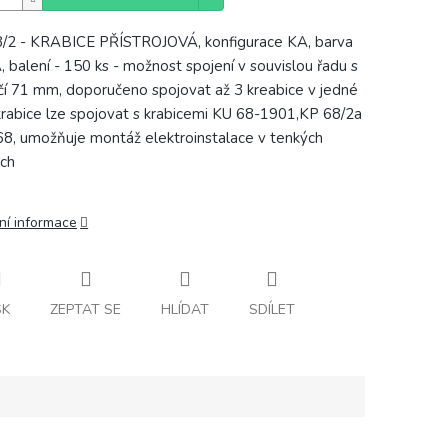
/2 - KRABICE PŘÍSTROJOVÁ, konfigurace KA, barva
 balení - 150 ks - možnost spojení v souvislou řadu s
čí 71 mm, doporučeno spojovat až 3 kreabice v jedné
krabice lze spojovat s krabicemi KU 68-1901,KP 68/2a
8, umožňuje montáž elektroinstalace v tenkých
ách
ní informace
SK
ZEPTAT SE
HLÍDAT
SDÍLET