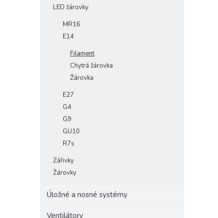
LED žárovky
MR16
E14
Filament
Chytrá žárovka
Žárovka
E27
G4
G9
GU10
R7s
Zářivky
Žárovky
Úložné a nosné systémy
Ventilátory