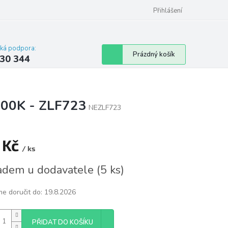
omu nebo bytu
Přihlášení
cká podpora:
Nákupní
Prázdný košík
30 344
košík
000K - ZLF723
NEZLF723
 Kč
/ ks
á
adem u dodavatele
(
5 ks
)
e doručit do:
19.8.2026
PŘIDAT DO KOŠÍKU