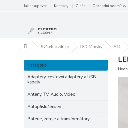
Přejít
Jak nakupovat
Kontakty
O nás
Obchodní podmínky
na
obsah
Domů
Světelné zdroje
LED žárovky
E14
LE
P
Přeskočit
o
Kategorie
kategorie
Prům
Neoh
s
hodn
t
Adaptéry, cestovní adaptéry a USB
produ
kabely
r
je
a
0,0
Antény, TV, Audio, Video
n
z
5
n
Autopříslušenství
hvězd
í
p
Baterie, zdroje a transformátory
a
n