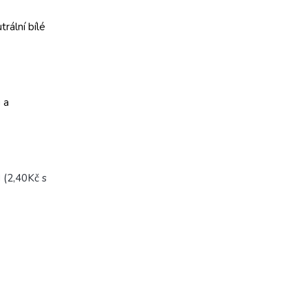
trální bílé
 a
 (2,40Kč s