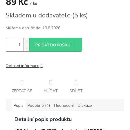
89 Kč
/ ks
Měrná
Skladem u dodavatele
(
5 ks
)
cena:
Můžeme doručit do:
19.8.2026
PŘIDAT DO KOŠÍKU
Detailní informace
ZEPTAT SE
HLÍDAT
SDÍLET
Popis
Podobné (4)
Hodnocení
Diskuze
Detailní popis produktu