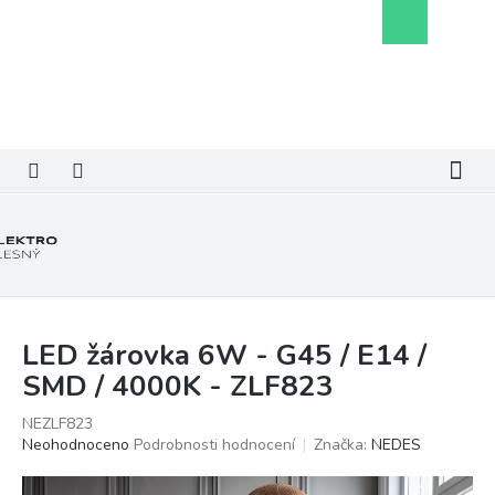
Přejít
Nákupní
na
košík
obsah
LED žárovka 6W - G45 / E14 /
SMD / 4000K - ZLF823
NEZLF823
Průměrné
Neohodnoceno
Podrobnosti hodnocení
Značka:
NEDES
hodnocení
produktu