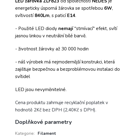
LED žárovka ZLF823
od společnosti
NEDES
je
energeticky úsporná žárovka se spotřebou
6W
,
svítivostí
840Lm
, s paticí
E14
.
- Použité LED diody
nemají
"stmívací" efekt, svítí
jasnou linkou v neutrální bílé barvě.
- životnost žárovky až 30 000 hodin
- náš výrobek má nejmodernější konstrukci, která
zajišťuje bezpečnou a bezproblémovou instalaci do
svítidel
LED jsou nevyměnitelné.
Cena produktu zahrnuje recyklační poplatek v
hodnotě 2Kč bez DPH (2,40Kč s DPH).
Doplňkové parametry
Kategorie
:
Filament