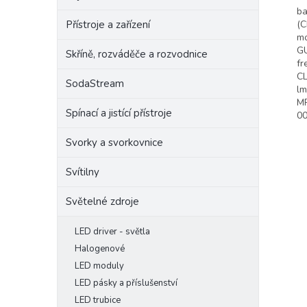
ba
Přístroje a zařízení
(C
mo
GU
Skříně, rozváděče a rozvodnice
fr
CL
SodaStream
lm
MR
Spínací a jistící přístroje
00
Svorky a svorkovnice
Svítilny
Světelné zdroje
LED driver - světla
Halogenové
LED moduly
LED pásky a příslušenství
LED trubice