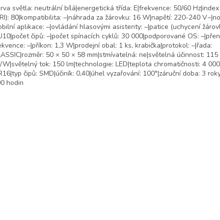
rva světla: neutrální bílá|energetická třída: E|frekvence: 50/60 Hz|inde
RI): 80|kompatibilita: –|náhrada za žárovku: 16 W|napětí: 220-240 V~|no
bilní aplikace: –|ovládání hlasovými asistenty: –|patice (uchycení žárov
10|počet čipů: –|počet spínacích cyklů: 30 000|podporované OS: –|pře
ekvence: –|příkon: 1,3 W|prodejní obal: 1 ks, krabička|protokol: –|řada:
ASSIC|rozměr: 50 × 50 × 58 mm|stmívatelná: ne|světelná účinnost: 115
/W|světelný tok: 150 lm|technologie: LED|teplota chromatičnosti: 4 000 
16|typ čipů: SMD|účiník: 0,40|úhel vyzařování: 100°|záruční doba: 3 roky
0 hodin