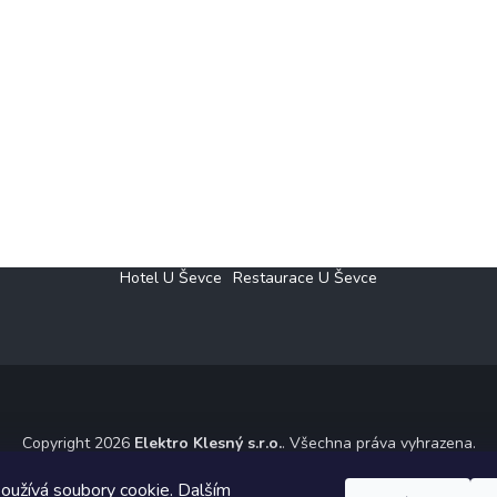
Hotel U Ševce
Restaurace U Ševce
Copyright 2026
Elektro Klesný s.r.o.
. Všechna práva vyhrazena.
ický návrh vytvořil a na Shoptet implementoval
Tomáš Hlad
&
Shoptet
oužívá soubory cookie. Dalším