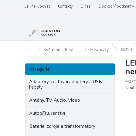
Přejít
Jak nakupovat
Kontakty
O nás
Obchodní podmínky
na
obsah
Domů
Světelné zdroje
LED žárovky
GU10
LE
P
Přeskočit
o
Kategorie
ne
kategorie
s
t
Adaptéry, cestovní adaptéry a USB
EMZQ
kabely
Prům
Neoh
r
hodn
a
produ
Antény, TV, Audio, Video
n
je
n
0,0
Autopříslušenství
í
z
p
5
Baterie, zdroje a transformátory
hvězd
a
n