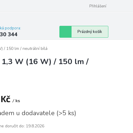
omu nebo bytu
Přihlášení
cká podpora:
Nákupní
Prázdný košík
30 344
košík
 / 150 lm / neutrální bílá
 1,3 W (16 W) / 150 lm /
 Kč
/ ks
á
adem u dodavatele
(
>5 ks
)
e doručit do:
19.8.2026