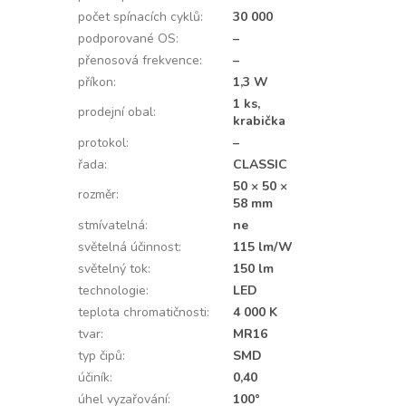
počet spínacích cyklů
:
30 000
podporované OS
:
–
přenosová frekvence
:
–
příkon
:
1,3 W
1 ks,
prodejní obal
:
krabička
protokol
:
–
řada
:
CLASSIC
50 × 50 ×
rozměr
:
58 mm
stmívatelná
:
ne
světelná účinnost
:
115 lm/W
světelný tok
:
150 lm
technologie
:
LED
teplota chromatičnosti
:
4 000 K
tvar
:
MR16
typ čipů
:
SMD
účiník
:
0,40
úhel vyzařování
:
100°