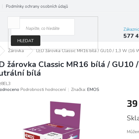
Podmínky ochrany osobních údajů
Jak správně vybrat osvětlení do d
Zákazni
577 4
HLEDAT
Žárovka
LED žárovka Classic MR16 bílá / GU10 / 1,3 W (16 W)
D žárovka Classic MR16 bílá / GU10 /
utrální bílá
8EL3
ěrné
odnoceno
Podrobnosti hodnocení
Značka:
EMOS
ocení
39
ktu
Měrn
Skl
cena:
iček.
Můžem