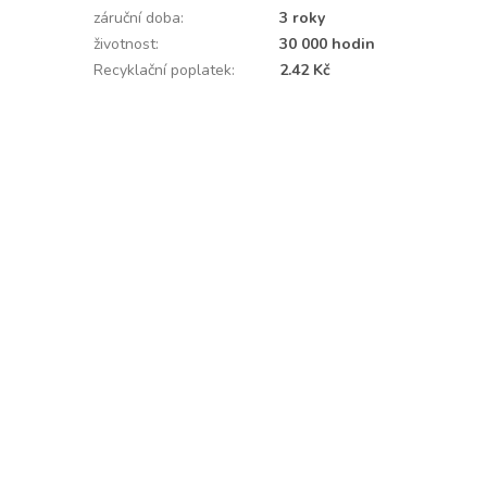
záruční doba
:
3 roky
životnost
:
30 000 hodin
Recyklační poplatek
:
2.42 Kč