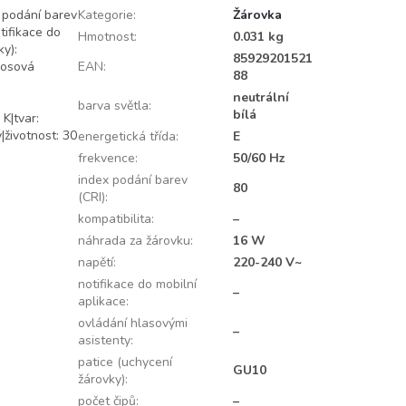
x podání barev
Kategorie
:
Žárovka
tifikace do
Hmotnost
:
0.031 kg
ky):
85929201521
nosová
EAN
:
88
neutrální
barva světla
:
bílá
K|tvar:
|životnost: 30
energetická třída
:
E
frekvence
:
50/60 Hz
index podání barev
80
(CRI)
:
kompatibilita
:
–
náhrada za žárovku
:
16 W
napětí
:
220-240 V~
notifikace do mobilní
–
aplikace
:
ovládání hlasovými
–
asistenty
:
patice (uchycení
GU10
žárovky)
:
počet čipů
:
–