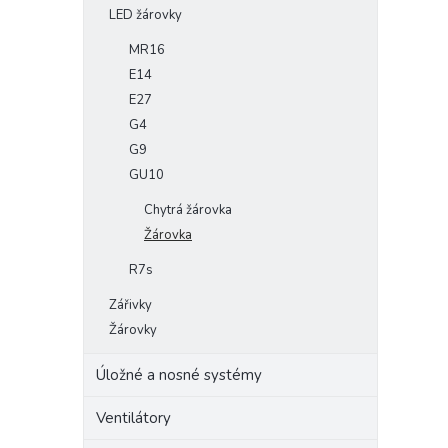
LED žárovky
MR16
E14
E27
G4
G9
GU10
Chytrá žárovka
Žárovka
R7s
Zářivky
Žárovky
Úložné a nosné systémy
Ventilátory