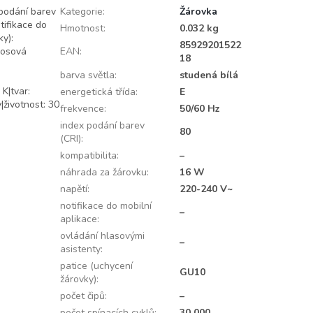
 podání barev
Kategorie
:
Žárovka
tifikace do
Hmotnost
:
0.032 kg
ky):
85929201522
nosová
EAN
:
18
barva světla
:
studená bílá
K|tvar:
energetická třída
:
E
|životnost: 30
frekvence
:
50/60 Hz
index podání barev
80
(CRI)
:
kompatibilita
:
–
náhrada za žárovku
:
16 W
napětí
:
220-240 V~
notifikace do mobilní
–
aplikace
:
ovládání hlasovými
–
asistenty
:
patice (uchycení
GU10
žárovky)
:
počet čipů
:
–
počet spínacích cyklů
:
30 000