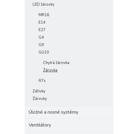
LED žárovky
MR16
E14
E27
G4
G9
GU10
Chytrá žárovka
Žárovka
R7s
Zářivky
Žárovky
Úložné a nosné systémy
Ventilátory