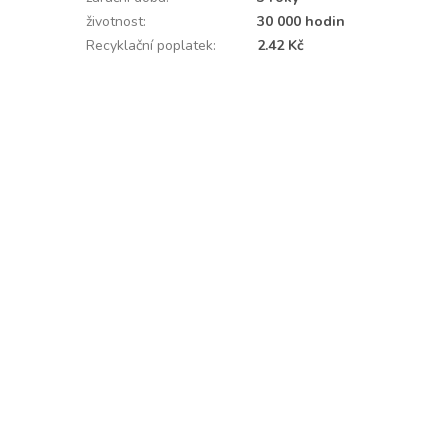
životnost
:
30 000 hodin
Recyklační poplatek
:
2.42 Kč