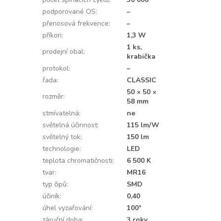
podporované OS
:
–
přenosová frekvence
:
–
příkon
:
1,3 W
1 ks,
prodejní obal
:
krabička
protokol
:
–
řada
:
CLASSIC
50 × 50 ×
rozměr
:
58 mm
stmívatelná
:
ne
světelná účinnost
:
115 lm/W
světelný tok
:
150 lm
technologie
:
LED
teplota chromatičnosti
:
6 500 K
tvar
:
MR16
typ čipů
:
SMD
účiník
:
0,40
úhel vyzařování
:
100°
záruční doba
:
3 roky