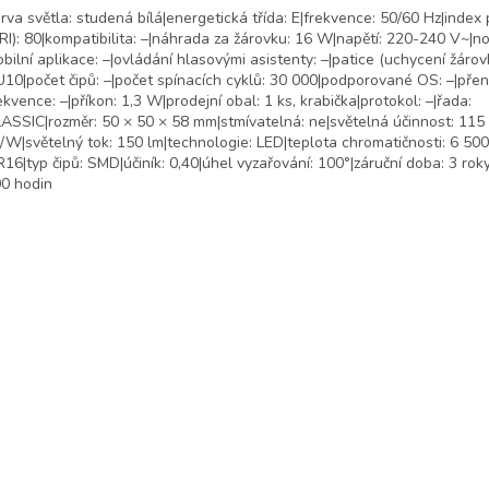
rva světla: studená bílá|energetická třída: E|frekvence: 50/60 Hz|index
RI): 80|kompatibilita: –|náhrada za žárovku: 16 W|napětí: 220-240 V~|no
bilní aplikace: –|ovládání hlasovými asistenty: –|patice (uchycení žárov
10|počet čipů: –|počet spínacích cyklů: 30 000|podporované OS: –|pře
ekvence: –|příkon: 1,3 W|prodejní obal: 1 ks, krabička|protokol: –|řada:
ASSIC|rozměr: 50 × 50 × 58 mm|stmívatelná: ne|světelná účinnost: 115
/W|světelný tok: 150 lm|technologie: LED|teplota chromatičnosti: 6 500 
16|typ čipů: SMD|účiník: 0,40|úhel vyzařování: 100°|záruční doba: 3 roky
0 hodin