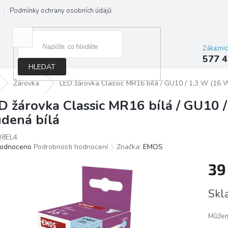
Podmínky ochrany osobních údajů
Jak správně vybrat osvětlení do d
Zákazni
577 4
HLEDAT
Žárovka
LED žárovka Classic MR16 bílá / GU10 / 1,3 W (16 W)
D žárovka Classic MR16 bílá / GU10 /
udená bílá
8EL4
ěrné
odnoceno
Podrobnosti hodnocení
Značka:
EMOS
ocení
39
ktu
Měrn
Skl
cena:
iček.
Můžem