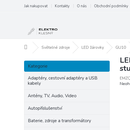
Přejít
Jak nakupovat
Kontakty
O nás
Obchodní podmínky
na
obsah
Domů
Světelné zdroje
LED žárovky
GU10
LE
P
Přeskočit
o
Kategorie
st
kategorie
s
t
Adaptéry, cestovní adaptéry a USB
EMZQ
kabely
Prům
Neoh
r
hodn
a
produ
Antény, TV, Audio, Video
n
je
n
0,0
Autopříslušenství
í
z
p
5
Baterie, zdroje a transformátory
hvězd
a
n