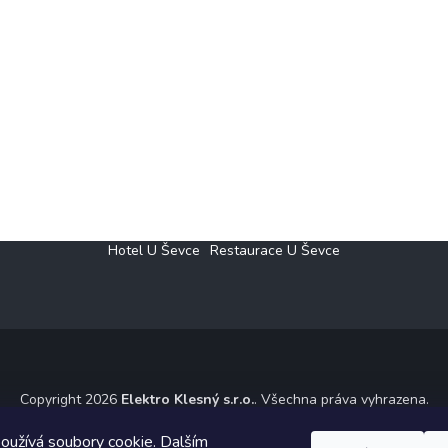
Hotel U Ševce
Restaurace U Ševce
Copyright 2026
Elektro Klesný s.r.o.
. Všechna práva vyhrazena.
ický návrh vytvořil a na Shoptet implementoval
Tomáš Hlad
&
Shoptet
oužívá soubory cookie. Dalším