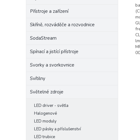
ba
Přístroje a zařízení
(C
mo
GU
Skříně, rozváděče a rozvodnice
fr
CL
SodaStream
lm
MR
Spínací a jistící přístroje
00
Svorky a svorkovnice
Svítilny
Světelné zdroje
LED driver - světla
Halogenové
LED moduly
LED pásky a příslušenství
LED trubice