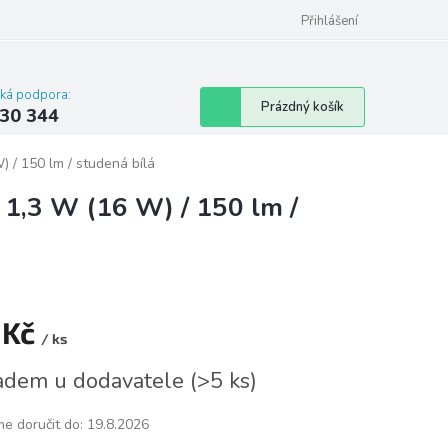
omu nebo bytu
Přihlášení
cká podpora:
Nákupní
Prázdný košík
30 344
košík
 / 150 lm / studená bílá
 1,3 W (16 W) / 150 lm /
 Kč
/ ks
á
adem u dodavatele
(
>5 ks
)
e doručit do:
19.8.2026