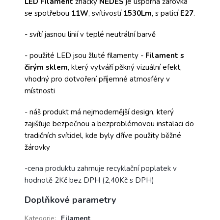
LED Filament
značky
NEDES
je úsporná žárovka
se spotřebou
11W
, svítivostí
1530Lm
, s paticí
E27
.
- svítí jasnou linií v teplé neutrální barvě
- použité LED jsou žluté filamenty -
Filament s
čirým sklem
, který vytváří pěkný vizuální efekt,
vhodný pro dotvoření příjemné atmosféry v
místnosti
- náš produkt má nejmodernější design, který
zajišťuje bezpečnou a bezproblémovou instalaci do
tradičních svítidel, kde byly dříve použity běžné
žárovky
-cena produktu zahrnuje recyklační poplatek v
hodnotě 2Kč bez DPH (2,40Kč s DPH)
Doplňkové parametry
Kategorie
:
Filament