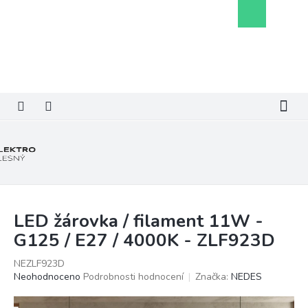
Přejít
Nákupní
na
košík
obsah
LED žárovka / filament 11W -
G125 / E27 / 4000K - ZLF923D
NEZLF923D
Průměrné
Neohodnoceno
Podrobnosti hodnocení
Značka:
NEDES
hodnocení
produktu