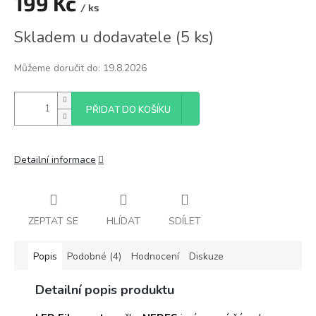
199 Kč
/ ks
Měrná
Skladem u dodavatele
(
5 ks
)
cena:
Můžeme doručit do:
19.8.2026
PŘIDAT DO KOŠÍKU
Detailní informace
ZEPTAT SE
HLÍDAT
SDÍLET
Popis
Podobné (4)
Hodnocení
Diskuze
Detailní popis produktu