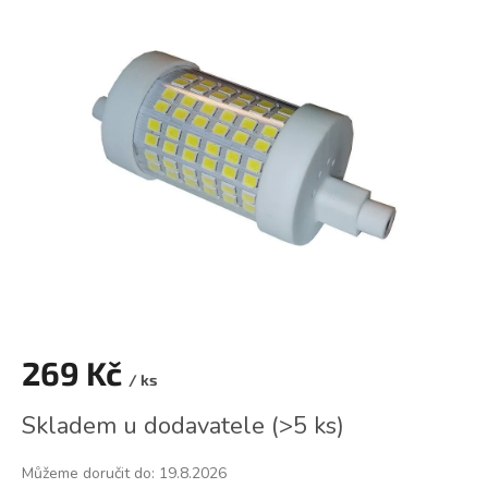
je
0,0
z
5
hvězdiček.
269 Kč
/ ks
Měrná
Skladem u dodavatele
(
>5 ks
)
cena:
Můžeme doručit do:
19.8.2026