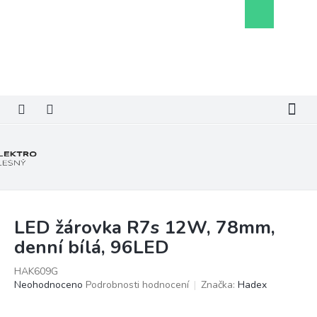
Přejít
Nákupní
na
košík
obsah
LED žárovka R7s 12W, 78mm,
denní bílá, 96LED
HAK609G
Průměrné
Neohodnoceno
Podrobnosti hodnocení
Značka:
Hadex
hodnocení
produktu