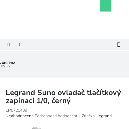
Přejít
Nákupní
na
košík
obsah
Legrand Suno ovladač tlačítkový
zapínací 1/0, černý
EML721409
Průměrné
Neohodnoceno
Podrobnosti hodnocení
Značka:
Legrand
hodnocení
produktu