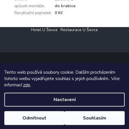
způsob montáže
:
do krabice
Recyklační poplatek
:
0 Kč
Z
Hotel U Ševce
Restaurace U Ševce
á
p
a
t
í
Tento web používá soubory cookie. Dalším procházením
Copyright 2026
Elektro Klesný s.r.o.
. Všechna práva vyhrazena.
tohoto webu vyjadřujete souhlas s jejich používáním.. Více
informací
zde
.
Grafický návrh vytvořil a na Shoptet implementoval
Tomáš Hlad
&
Shoptetak.cz
.
Nastavení
Vytvořil Shoptet
Odmítnout
Souhlasím