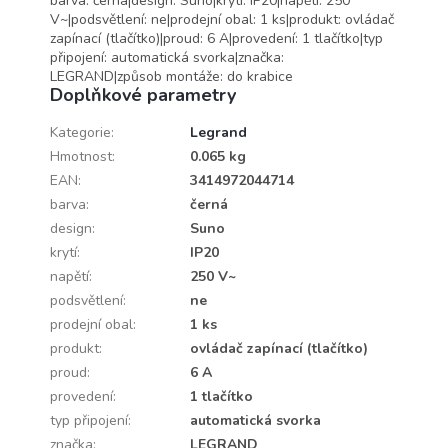
barva: černá|design: Suno|krytí: IP20|napětí: 250
V~|podsvětlení: ne|prodejní obal: 1 ks|produkt: ovládač
zapínací (tlačítko)|proud: 6 A|provedení: 1 tlačítko|typ
připojení: automatická svorka|značka:
LEGRAND|způsob montáže: do krabice
Doplňkové parametry
Kategorie
:
Legrand
Hmotnost
:
0.065 kg
EAN
:
3414972044714
barva
:
černá
design
:
Suno
krytí
:
IP20
napětí
:
250 V~
podsvětlení
:
ne
prodejní obal
:
1 ks
produkt
:
ovládač zapínací (tlačítko)
proud
:
6 A
provedení
:
1 tlačítko
typ připojení
:
automatická svorka
značka
:
LEGRAND