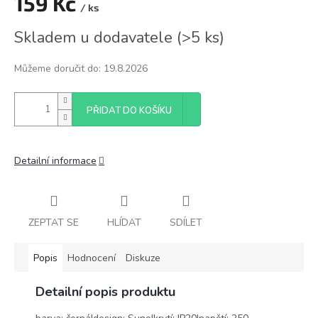
159 Kč
/ ks
Měrná
Skladem u dodavatele
(
>5 ks
)
cena:
Můžeme doručit do:
19.8.2026
PŘIDAT DO KOŠÍKU
Detailní informace
ZEPTAT SE
HLÍDAT
SDÍLET
Popis
Hodnocení
Diskuze
Detailní popis produktu