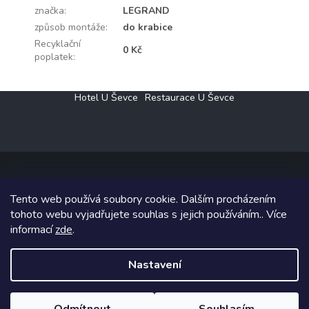
značka
:
LEGRAND
způsob montáže
:
do krabice
Recyklační
0 Kč
poplatek
:
Z
Hotel U Ševce
Restaurace U Ševce
á
p
a
t
í
Tento web používá soubory cookie. Dalším procházením
Copyright 2026
Elektro Klesný s.r.o.
. Všechna práva vyhrazena.
tohoto webu vyjadřujete souhlas s jejich používáním.. Více
informací
zde
.
Grafický návrh vytvořil a na Shoptet implementoval
Tomáš Hlad
&
Shoptetak.cz
.
Nastavení
Vytvořil Shoptet