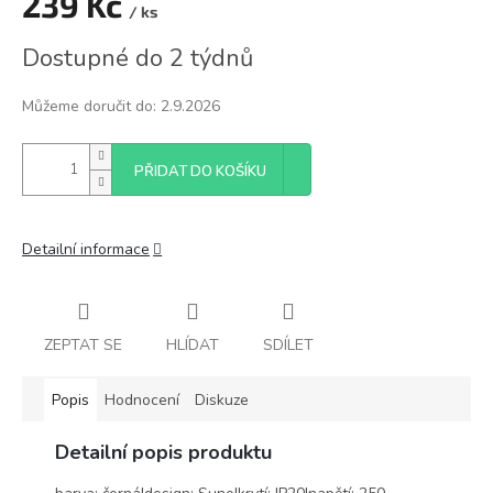
239 Kč
/ ks
Měrná
Dostupné do 2 týdnů
cena:
Můžeme doručit do:
2.9.2026
PŘIDAT DO KOŠÍKU
Detailní informace
ZEPTAT SE
HLÍDAT
SDÍLET
Popis
Hodnocení
Diskuze
Detailní popis produktu