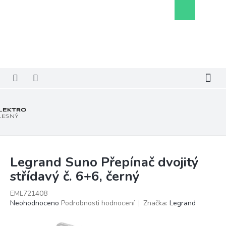
Přejít
Nákupní
na
košík
obsah
Legrand Suno Přepínač dvojitý
střídavý č. 6+6, černý
EML721408
Průměrné
Neohodnoceno
Podrobnosti hodnocení
Značka:
Legrand
hodnocení
produktu