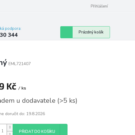
omu nebo bytu
Přihlášení
cká podpora:
Nákupní
Prázdný košík
30 344
košík
ný
EML721407
9 Kč
/ ks
á
adem u dodavatele
(
>5 ks
)
e doručit do:
19.8.2026
PŘIDAT DO KOŠÍKU