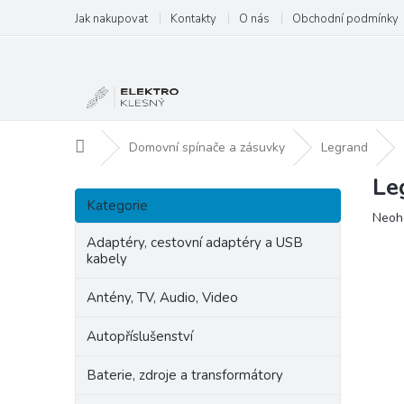
Přejít
Jak nakupovat
Kontakty
O nás
Obchodní podmínky
na
obsah
Domů
Domovní spínače a zásuvky
Legrand
Le
P
Přeskočit
o
Kategorie
kategorie
Prům
Neoh
s
hodn
t
Adaptéry, cestovní adaptéry a USB
produ
kabely
r
je
a
0,0
Antény, TV, Audio, Video
n
z
5
n
Autopříslušenství
hvězd
í
p
Baterie, zdroje a transformátory
a
n