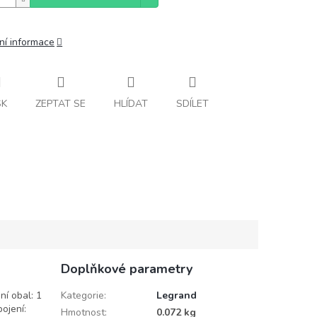
ní informace
SK
ZEPTAT SE
HLÍDAT
SDÍLET
Doplňkové parametry
ní obal: 1
Kategorie
:
Legrand
pojení:
Hmotnost
:
0.072 kg