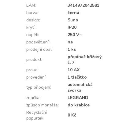
EAN
:
3414972042581
barva
:
černá
design
:
Suno
krytí
:
IP20
napětí
:
250 V~
podsvětlení
:
ne
prodejní obal
:
1 ks
přepínač křížový
produkt
:
č. 7
proud
:
10 AX
provedení
:
1 tlačítko
automatická
typ připojení
:
svorka
značka
:
LEGRAND
způsob montáže
:
do krabice
Recyklační
0 Kč
poplatek
: