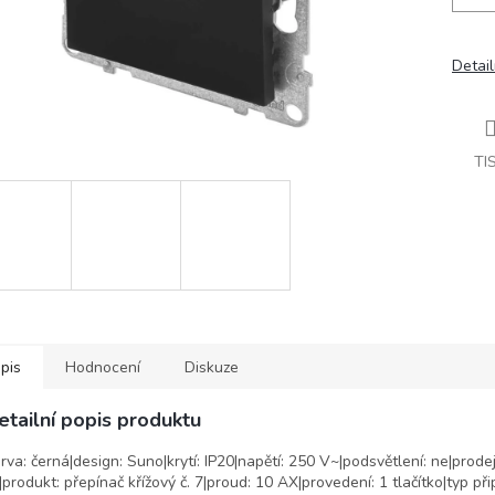
Detail
TI
pis
Hodnocení
Diskuze
etailní popis produktu
rva: černá|design: Suno|krytí: IP20|napětí: 250 V~|podsvětlení: ne|prodej
|produkt: přepínač křížový č. 7|proud: 10 AX|provedení: 1 tlačítko|typ při