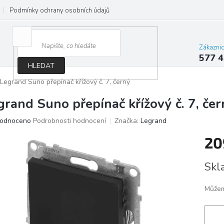
Podmínky ochrany osobních údajů
Jak správně vybrat osvětlení do d
Zákazni
577 4
HLEDAT
Legrand Suno přepínač křížový č. 7, černý
grand Suno přepínač křížový č. 7, čer
ěrné
odnoceno
Podrobnosti hodnocení
Značka:
Legrand
ocení
20
ktu
Měrn
Skl
cena:
iček.
Můžem