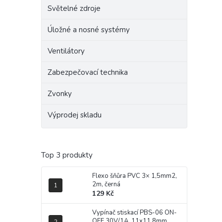
Světelné zdroje
Úložné a nosné systémy
Ventilátory
Zabezpečovací technika
Zvonky
Výprodej skladu
Top 3 produkty
Flexo šňůra PVC 3× 1,5mm2,
2m, černá
129 Kč
Vypínač stiskací PBS-06 ON-
OFF 30V/1A, 11x11,8mm