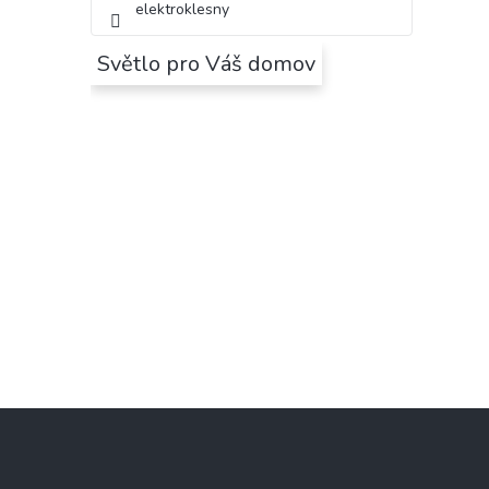
elektroklesny
Světlo pro Váš domov
Z
á
p