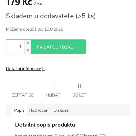
179 Kč
/ ks
Měrná
Skladem u dodavatele
(
>5 ks
)
cena:
Můžeme doručit do:
19.8.2026
PŘIDAT DO KOŠÍKU
Detailní informace
ZEPTAT SE
HLÍDAT
SDÍLET
Popis
Hodnocení
Diskuze
Detailní popis produktu