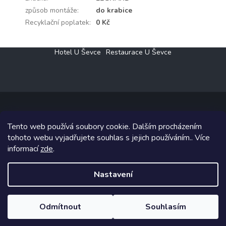
způsob montáže
:
do krabice
Recyklační poplatek
:
0 Kč
Z
Hotel U Ševce
Restaurace U Ševce
á
p
a
t
í
Tento web používá soubory cookie. Dalším procházením
Copyright 2026
Elektro Klesný s.r.o.
. Všechna práva vyhrazena.
tohoto webu vyjadřujete souhlas s jejich používáním.. Více
informací
zde
.
Grafický návrh vytvořil a na Shoptet implementoval
Tomáš Hlad
&
Shoptetak.cz
.
Nastavení
Vytvořil Shoptet
Odmítnout
Souhlasím