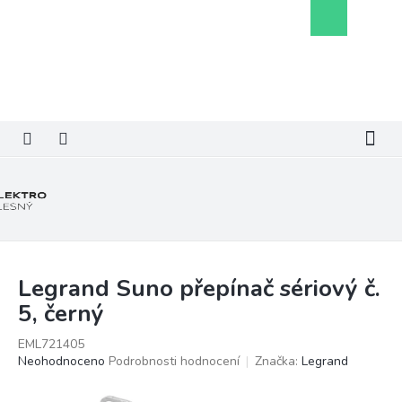
Přejít
Nákupní
na
košík
obsah
Legrand Suno přepínač sériový č.
5, černý
EML721405
Průměrné
Neohodnoceno
Podrobnosti hodnocení
Značka:
Legrand
hodnocení
produktu