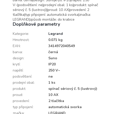
barva: černá|design: Suno|krytí: IP20|napětí: 250
V~|podsvětlení: ne|prodejní obal: 1 ks|produkt: spínač
sériový č. 5 (lustrový)|proud: 10 AX|provedení: 2
tlačítka|typ připojení: automatická svorka|značka:
LEGRAND|způsob montáže: do krabice
Doplňkové parametry
Kategorie
:
Legrand
Hmotnost
:
0.071 kg
EAN
:
3414972040549
barva
:
černá
design
:
Suno
krytí
:
IP20
napětí
:
250 V~
podsvětlení
:
ne
prodejní obal
:
1 ks
produkt
:
spínač sériový č. 5 (lustrový)
proud
:
10 AX
provedení
:
2 tlačítka
typ připojení
:
automatická svorka
značka
:
LEGRAND