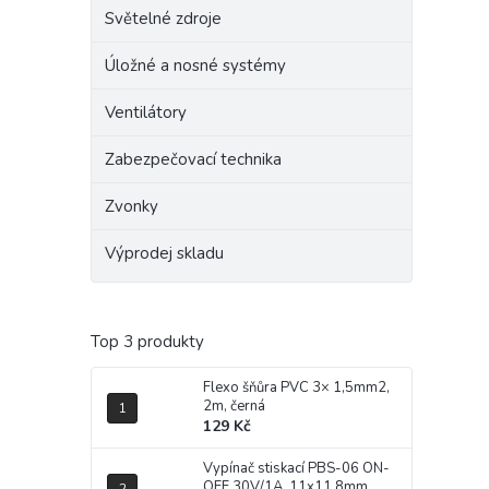
Světelné zdroje
Úložné a nosné systémy
Ventilátory
Zabezpečovací technika
Zvonky
Výprodej skladu
Top 3 produkty
Flexo šňůra PVC 3× 1,5mm2,
2m, černá
129 Kč
Vypínač stiskací PBS-06 ON-
OFF 30V/1A, 11x11,8mm