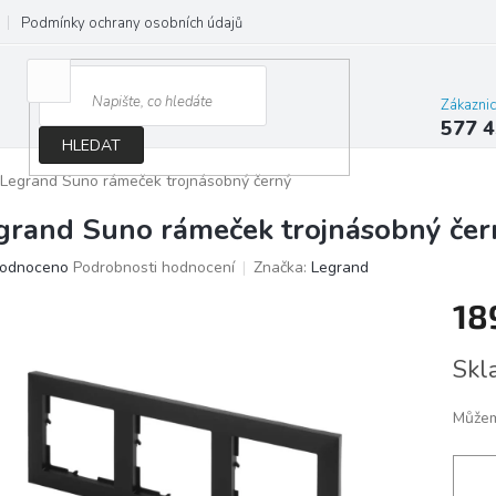
Podmínky ochrany osobních údajů
Jak správně vybrat osvětlení do d
Zákazni
577 4
HLEDAT
Legrand Suno rámeček trojnásobný černý
grand Suno rámeček trojnásobný čer
ěrné
odnoceno
Podrobnosti hodnocení
Značka:
Legrand
ocení
18
ktu
Měrn
Skl
cena:
iček.
Můžem