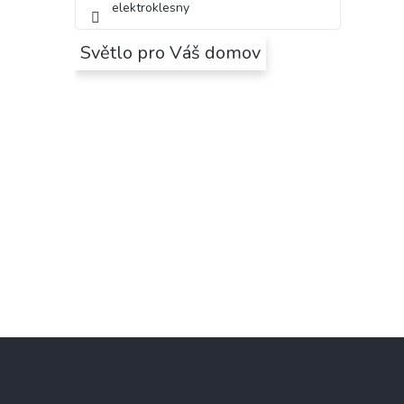
elektroklesny
Světlo pro Váš domov
Z
á
p