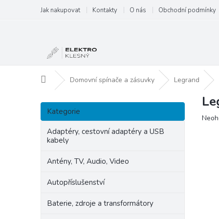
Přejít
Jak nakupovat
Kontakty
O nás
Obchodní podmínky
na
obsah
Domů
Domovní spínače a zásuvky
Legrand
Le
P
Přeskočit
o
Kategorie
kategorie
Prům
Neoh
s
hodn
t
Adaptéry, cestovní adaptéry a USB
produ
kabely
r
je
a
0,0
Antény, TV, Audio, Video
n
z
5
n
Autopříslušenství
hvězd
í
p
Baterie, zdroje a transformátory
a
n