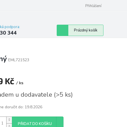
omu nebo bytu
Přihlášení
cká podpora:
Nákupní
Prázdný košík
30 344
košík
ný
EML721523
9 Kč
/ ks
á
adem u dodavatele
(
>5 ks
)
e doručit do:
19.8.2026
PŘIDAT DO KOŠÍKU