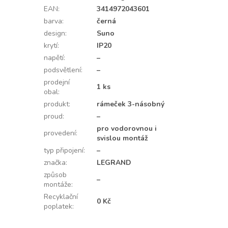
EAN
:
3414972043601
barva
:
černá
design
:
Suno
krytí
:
IP20
napětí
:
–
podsvětlení
:
–
prodejní
1 ks
obal
:
produkt
:
rámeček 3-násobný
proud
:
–
pro vodorovnou i
provedení
:
svislou montáž
typ připojení
:
–
značka
:
LEGRAND
způsob
–
montáže
:
Recyklační
0 Kč
poplatek
: