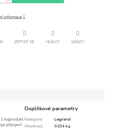
ní informace
SK
ZEPTAT SE
HLÍDAT
SDÍLET
Doplňkové parametry
 1 ks|produkt:
Kategorie
:
Legrand
yp připojení:
Hmotnost
:
0.034 kg