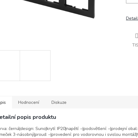
Detail
TI
pis
Hodnocení
Diskuze
etailní popis produktu
rva: černá|design: Suno|krytí: IP20|napětí: –|podsvětlení: –|prodejní obal:
meček 3-násobný|proud: –|provedení: pro vodorovnou i svislou montáž|t