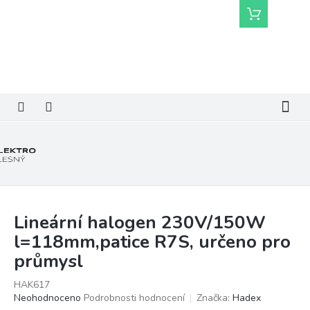
Přejít
Nákupní
na
košík
obsah
Lineární halogen 230V/150W
l=118mm,patice R7S, určeno pro
průmysl
HAK617
Průměrné
Neohodnoceno
Podrobnosti hodnocení
Značka:
Hadex