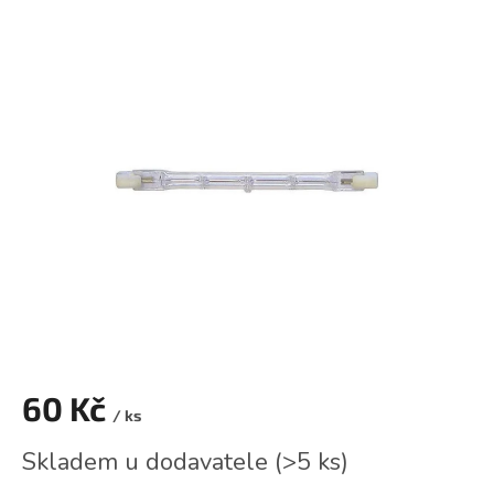
hodnocení
produktu
je
0,0
z
5
hvězdiček.
60 Kč
/ ks
Měrná
Skladem u dodavatele
(
>5 ks
)
cena: