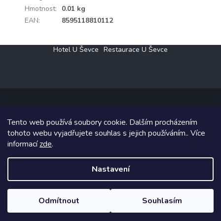
Hmotnost
:
0.01 kg
EAN
:
8595118810112
Z
Hotel U Ševce
Restaurace U Ševce
á
p
a
t
í
Tento web používá soubory cookie. Dalším procházením
Copyright 2026
Elektro Klesný s.r.o.
. Všechna práva vyhrazena.
tohoto webu vyjadřujete souhlas s jejich používáním.. Více
informací
zde
.
Grafický návrh vytvořil a na Shoptet implementoval
Tomáš Hlad
&
Shoptetak.cz
.
Nastavení
Vytvořil Shoptet
Odmítnout
Souhlasím