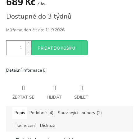
689 Kč
/ ks
Měrná
Dostupné do 3 týdnů
cena:
Můžeme doručit do:
11.9.2026
PŘIDAT DO KOŠÍKU
Detailní informace
ZEPTAT SE
HLÍDAT
SDÍLET
Popis
Podobné (4)
Související soubory (2)
Hodnocení
Diskuze