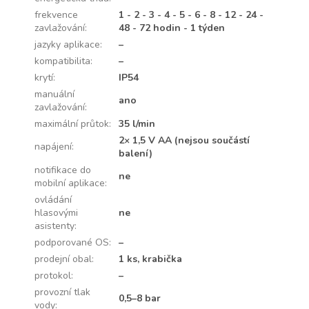
frekvence
1 - 2 - 3 - 4 - 5 - 6 - 8 - 12 - 24 -
zavlažování
:
48 - 72 hodin - 1 týden
jazyky aplikace
:
–
kompatibilita
:
–
krytí
:
IP54
manuální
ano
zavlažování
:
maximální průtok
:
35 l/min
2× 1,5 V AA (nejsou součástí
napájení
:
balení)
notifikace do
ne
mobilní aplikace
:
ovládání
hlasovými
ne
asistenty
:
podporované OS
:
–
prodejní obal
:
1 ks, krabička
protokol
:
–
provozní tlak
0,5–8 bar
vody
: