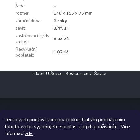
řada
:
–
rozměr
:
140 × 155 × 75 mm
záruční doba
:
2 roky
závit
:
3/4", 1"
zavlažovací cykly
max 24
za den
:
Recyklační
1.02 Kč
poplatek
:
Z
Hotel U Ševce
Restaurace U Ševce
á
p
a
t
í
Tento web používá soubory cookie. Dalším procházením
Copyright 2026
Elektro Klesný s.r.o.
. Všechna práva vyhrazena.
tohoto webu vyjadřujete souhlas s jejich používáním.. Více
informací
zde
.
Grafický návrh vytvořil a na Shoptet implementoval
Tomáš Hlad
&