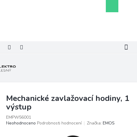
Přejít
Nákupní
na
košík
obsah
Mechanické zavlažovací hodiny, 1
výstup
EMPW56001
Průměrné
Neohodnoceno
Podrobnosti hodnocení
Značka:
EMOS
hodnocení
produktu