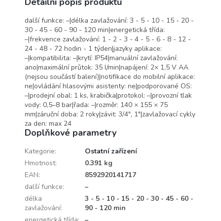
Detailní popis produktu
další funkce: –|délka zavlažování: 3 - 5 - 10 - 15 - 20 -
30 - 45 - 60 - 90 - 120 min|energetická třída:
–|frekvence zavlažování: 1 - 2 - 3 - 4 - 5 - 6 - 8 - 12 -
24 - 48 - 72 hodin - 1 týden|jazyky aplikace:
–|kompatibilita: –|krytí: IP54|manuální zavlažování:
ano|maximální průtok: 35 l/min|napájení: 2× 1,5 V AA
(nejsou součástí balení)|notifikace do mobilní aplikace:
ne|ovládání hlasovými asistenty: ne|podporované OS:
–|prodejní obal: 1 ks, krabička|protokol: –|provozní tlak
vody: 0,5–8 bar|řada: –|rozměr: 140 × 155 × 75
mm|záruční doba: 2 roky|závit: 3/4", 1"|zavlažovací cykly
za den: max 24
Doplňkové parametry
Kategorie
:
Ostatní zařízení
Hmotnost
:
0.391 kg
EAN
:
8592920141717
další funkce
:
–
délka
3 - 5 - 10 - 15 - 20 - 30 - 45 - 60 -
zavlažování
:
90 - 120 min
energetická třída
:
–