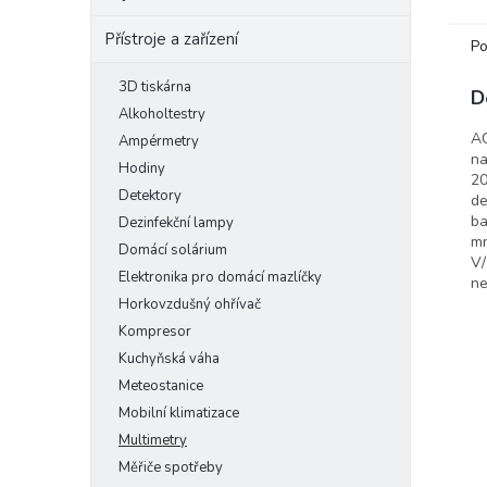
Přístroje a zařízení
Po
3D tiskárna
D
Alkoholtestry
AC
Ampérmetry
na
Hodiny
20
Detektory
de
ba
Dezinfekční lampy
mm
Domácí solárium
V/
Elektronika pro domácí mazlíčky
ne
Horkovzdušný ohřívač
Kompresor
Kuchyňská váha
Meteostanice
Mobilní klimatizace
Multimetry
Měřiče spotřeby