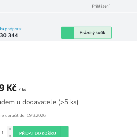
omu nebo bytu
Přihlášení
cká podpora:
Nákupní
Prázdný košík
30 344
košík
9 Kč
/ ks
á
adem u dodavatele
(
>5 ks
)
e doručit do:
19.8.2026
PŘIDAT DO KOŠÍKU