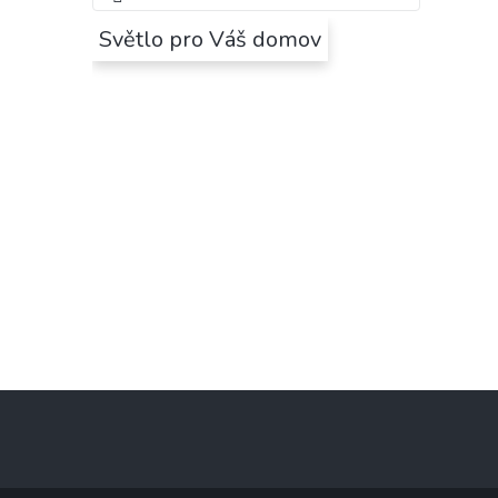
Světlo pro Váš domov
Z
á
p
a