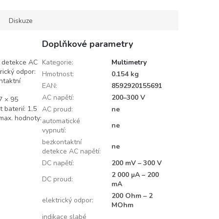
Diskuze
Doplňkové parametry
í detekce AC
Kategorie
:
Multimetry
rický odpor:
Hmotnost
:
0.154 kg
ntaktní
EAN
:
8592920155691
AC napětí
:
200–300 V
57 × 95
 baterií: 1,5
AC proud
:
ne
 max. hodnoty:
automatické
ne
vypnutí
:
bezkontaktní
ne
detekce AC napětí
:
DC napětí
:
200 mV – 300 V
2 000 µA – 200
DC proud
:
mA
200 Ohm – 2
elektrický odpor
:
MOhm
indikace slabé