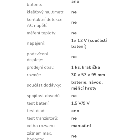
ano
baterie
:
klešťový multimetr
:
ne
kontaktní detekce
ne
AC napětí
:
měření teploty
:
ne
1× 12 V (součástí
napájení
:
balení)
podsvícení
ne
displeje
:
prodejní obal
:
1 ks, krabička
rozměr
:
30 × 57 × 95 mm
baterie, návod,
součást dodávky
:
měřicí hroty
spojitost obvodů
:
ne
test baterií
:
1,5 V/9 V
test diod
:
ano
test tranzistorů
:
ne
volba rozsahu
:
manuální
záznam max.
ne
hodnoty
: