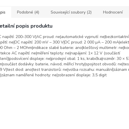
pis
Podobné (4)
Související soubory (2)
Hodnocení
etailní popis produktu
 napětí: 200–300 V|AC proud: ne|automatické vypnutí: ne|bezkontaktn
pětí: ne|DC napětí: 200 mV – 300 V|DC proud: 2 000 µA – 200 mA|elekt
0 Ohm – 2 MOhm|indikace slabé baterie: ano|klešťový multimetr: ne|ko
tekce AC napětí: ne|měření teploty: ne|napájení: 1× 12 V (součástí
lení)|podsvícení displeje: ne|prodejní obal: 1 ks, krabička|rozměr: 30 × 
|součást dodávky: baterie, návod, měřicí hroty|spojitost obvodů: ne|test
9 V|test diod: ano|test tranzistorů: ne|volba rozsahu: manuální|záznam
|záznam naměřené hodnoty: ne|zobrazení displeje: 3,5 digit