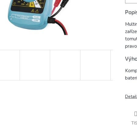
Popi
Multi
zaříz
tomut
pravou
Výho
Kompa
bateri
Detail
TI