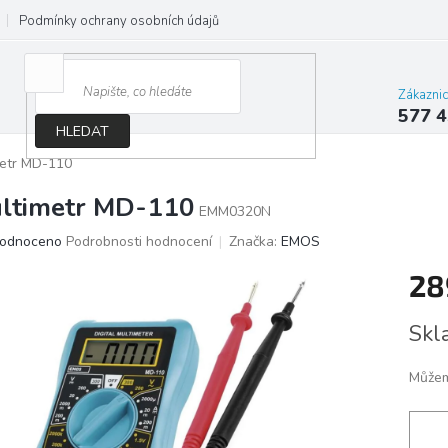
Podmínky ochrany osobních údajů
Jak správně vybrat osvětlení do d
Zákazni
577 4
HLEDAT
metr MD-110
ltimetr MD-110
EMM0320N
ěrné
odnoceno
Podrobnosti hodnocení
Značka:
EMOS
ocení
28
ktu
Měrn
Skl
cena:
iček.
Můžem