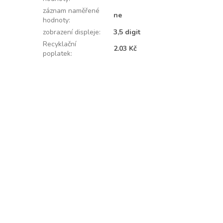
záznam naměřené
ne
hodnoty
:
zobrazení displeje
:
3,5 digit
Recyklační
2.03 Kč
poplatek
: