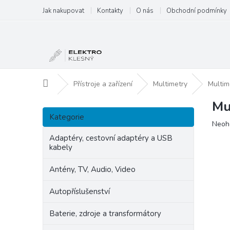
Přejít
Jak nakupovat
Kontakty
O nás
Obchodní podmínky
na
obsah
Domů
Přístroje a zařízení
Multimetry
Multi
Mu
P
Přeskočit
o
Kategorie
kategorie
Prům
Neoh
s
hodn
t
Adaptéry, cestovní adaptéry a USB
produ
kabely
r
je
a
0,0
Antény, TV, Audio, Video
n
z
5
n
Autopříslušenství
hvězd
í
p
Baterie, zdroje a transformátory
a
n