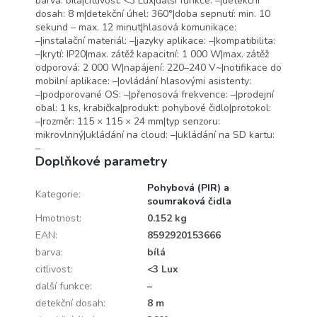
barva: bílá|citlivost: <3 Lux|další funkce: –|detekční
dosah: 8 m|detekční úhel: 360°|doba sepnutí: min. 10
sekund – max. 12 minut|hlasová komunikace:
–|instalační materiál: –|jazyky aplikace: –|kompatibilita:
–|krytí: IP20|max. zátěž kapacitní: 1 000 W|max. zátěž
odporová: 2 000 W|napájení: 220–240 V~|notifikace do
mobilní aplikace: –|ovládání hlasovými asistenty:
–|podporované OS: –|přenosová frekvence: –|prodejní
obal: 1 ks, krabička|produkt: pohybové čidlo|protokol:
–|rozměr: 115 × 115 × 24 mm|typ senzoru:
mikrovlnný|ukládání na cloud: –|ukládání na SD kartu:
–
Doplňkové parametry
Pohybová (PIR) a
Kategorie
:
soumraková čidla
Hmotnost
:
0.152 kg
EAN
:
8592920153666
barva
:
bílá
citlivost
:
<3 Lux
další funkce
:
–
detekční dosah
:
8 m