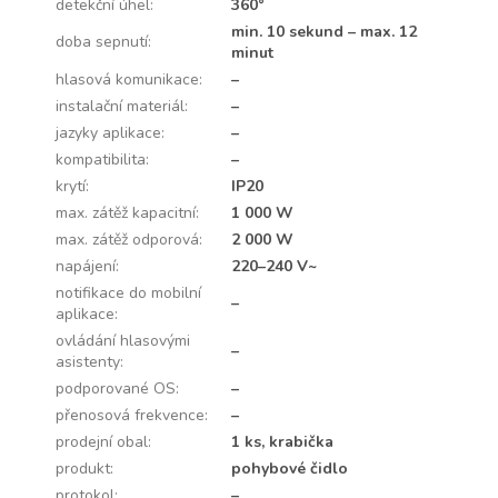
detekční úhel
:
360°
min. 10 sekund – max. 12
doba sepnutí
:
minut
hlasová komunikace
:
–
instalační materiál
:
–
jazyky aplikace
:
–
kompatibilita
:
–
krytí
:
IP20
max. zátěž kapacitní
:
1 000 W
max. zátěž odporová
:
2 000 W
napájení
:
220–240 V~
notifikace do mobilní
–
aplikace
:
ovládání hlasovými
–
asistenty
:
podporované OS
:
–
přenosová frekvence
:
–
prodejní obal
:
1 ks, krabička
produkt
:
pohybové čidlo
protokol
:
–