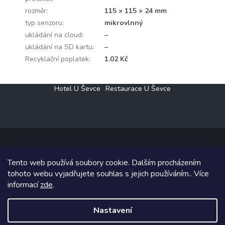
rozměr
:
115 × 115 × 24 mm
typ senzoru
:
mikrovlnný
ukládání na cloud
:
–
ukládání na SD kartu
:
–
Recyklační poplatek
:
1.02 Kč
Z
Hotel U Ševce
Restaurace U Ševce
á
p
a
t
í
Tento web používá soubory cookie. Dalším procházením
Copyright 2026
Elektro Klesný s.r.o.
. Všechna práva vyhrazena.
tohoto webu vyjadřujete souhlas s jejich používáním.. Více
informací
zde
.
Grafický návrh vytvořil a na Shoptet implementoval
Tomáš Hlad
&
Shoptetak.cz
.
Nastavení