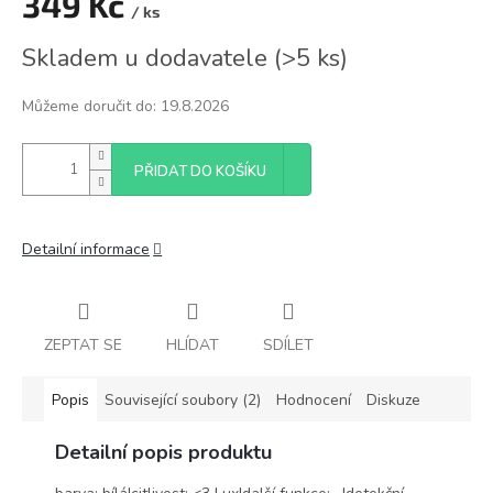
349 Kč
/ ks
Měrná
Skladem u dodavatele
(
>5 ks
)
cena:
Můžeme doručit do:
19.8.2026
PŘIDAT DO KOŠÍKU
Detailní informace
ZEPTAT SE
HLÍDAT
SDÍLET
Popis
Související soubory (2)
Hodnocení
Diskuze
Detailní popis produktu