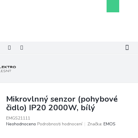
Přejít
Nákupní
na
košík
obsah
Mikrovlnný senzor (pohybové
čidlo) IP20 2000W, bílý
EMGS21111
Průměrné
Neohodnoceno
Podrobnosti hodnocení
Značka:
EMOS
hodnocení
produktu