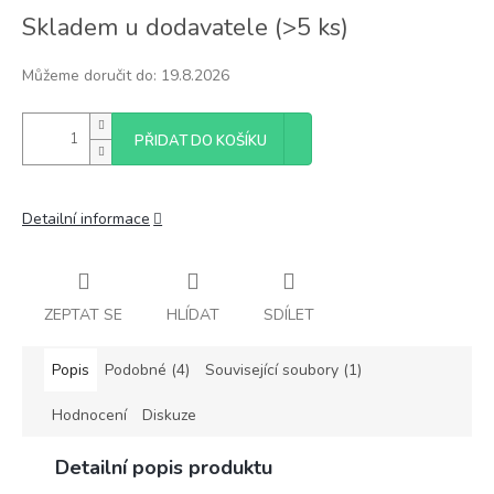
Měrná
Skladem u dodavatele
(
>5 ks
)
cena:
Můžeme doručit do:
19.8.2026
PŘIDAT DO KOŠÍKU
Detailní informace
ZEPTAT SE
HLÍDAT
SDÍLET
Popis
Podobné (4)
Související soubory (1)
Hodnocení
Diskuze
Detailní popis produktu