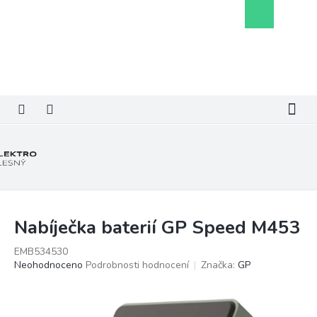
Přejít
Nákupní
na
košík
obsah
Nabíječka baterií GP Speed M453
EMB534530
Průměrné
Neohodnoceno
Podrobnosti hodnocení
Značka:
GP
hodnocení
produktu
je