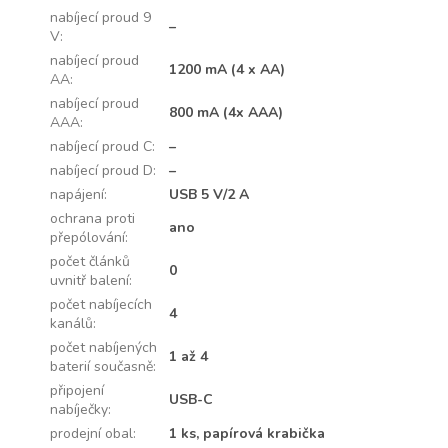
nabíjecí proud 9
–
V
:
nabíjecí proud
1200 mA (4 x AA)
AA
:
nabíjecí proud
800 mA (4x AAA)
AAA
:
nabíjecí proud C
:
–
nabíjecí proud D
:
–
napájení
:
USB 5 V/2 A
ochrana proti
ano
přepólování
:
počet článků
0
uvnitř balení
:
počet nabíjecích
4
kanálů
:
počet nabíjených
1 až 4
baterií současně
:
připojení
USB-C
nabíječky
:
prodejní obal
:
1 ks, papírová krabička