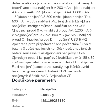
detekce alkalických baterií: ano|detekce poškozených
baterií: ano|doba nabíjení 9 V 200 mAh: –|doba nabíjení
AA 2 700 mAh: 2:45|doba nabíjení AAA 1 000 mAh:
1:30|doba nabíjení C 3 500 mAh: –|doba nabíjení D 4
500 mAh: –|doba nabíjení přiložených článků: –|druh
nabíječky: inteligentní|kabel součástí balení: USB-
C|nabíjecí proud 9 V: –|nabíjecí proud AA: 1200 mA (4
x AA)|nabíjecí proud AAA: 800 mA (4x AAA)|nabíjecí
proud C: –|nabíjecí proud D: –|napájení: USB 5 V/2
A|ochrana proti přepólování: ano|počet článků uvnitř
balení: 0|počet nabíjecích kanálů: 4|počet nabíjených
baterií současně: 1 až 4|připojení nabíječky: USB-
C|prodejní obal: 1 ks, papírová krabička|rozměr: 88 x 80
x 24 mm|speciální funkce: kompatibilní s PD nabíjením,
Flexi nabíjení (samostatné kanály)|typ článků uvnitř
balení: –|typ nabíjených baterií: NiMH|velikosti
nabíjených článků: AAA, AA|značka: GP
Doplňkové parametry
Kategorie
:
Nabíječky
Hmotnost
:
0.083 kg
EAN
:
4891199235160
detekce