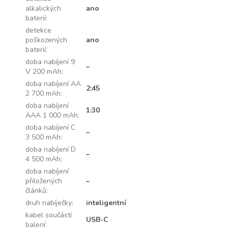
alkalických
ano
baterií
:
detekce
poškozených
ano
baterií
:
doba nabíjení 9
–
V 200 mAh
:
doba nabíjení AA
2:45
2 700 mAh
:
doba nabíjení
1:30
AAA 1 000 mAh
:
doba nabíjení C
–
3 500 mAh
:
doba nabíjení D
–
4 500 mAh
:
doba nabíjení
přiložených
–
článků
:
druh nabíječky
:
inteligentní
kabel součástí
USB-C
balení
: