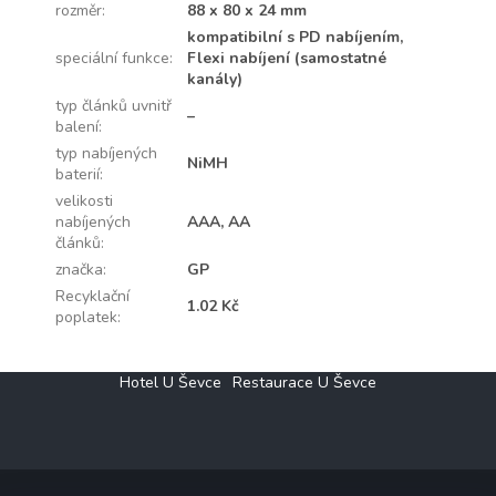
rozměr
:
88 x 80 x 24 mm
kompatibilní s PD nabíjením,
speciální funkce
:
Flexi nabíjení (samostatné
kanály)
typ článků uvnitř
–
balení
:
typ nabíjených
NiMH
baterií
:
velikosti
nabíjených
AAA, AA
článků
:
značka
:
GP
Recyklační
1.02 Kč
poplatek
:
Z
Hotel U Ševce
Restaurace U Ševce
á
p
a
t