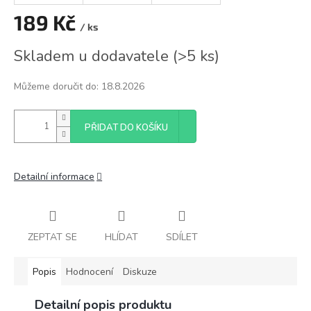
189 Kč
/ ks
Měrná
Skladem u dodavatele
(
>5 ks
)
cena:
Můžeme doručit do:
18.8.2026
PŘIDAT DO KOŠÍKU
Detailní informace
ZEPTAT SE
HLÍDAT
SDÍLET
Popis
Hodnocení
Diskuze
Detailní popis produktu