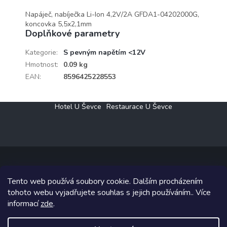
Napáječ, nabíječka Li-Ion 4,2V/2A GFDA1-04202000G,
koncovka 5,5x2,1mm
Doplňkové parametry
Kategorie
:
S pevným napětím <12V
Hmotnost
:
0.09 kg
EAN
:
8596425228553
Z
Hotel U Ševce
Restaurace U Ševce
á
p
a
t
í
Tento web používá soubory cookie. Dalším procházením
Copyright 2026
Elektro Klesný s.r.o.
. Všechna práva vyhrazena.
tohoto webu vyjadřujete souhlas s jejich používáním.. Více
informací
zde
.
Grafický návrh vytvořil a na Shoptet implementoval
Tomáš Hlad
&
Shoptetak.cz
.