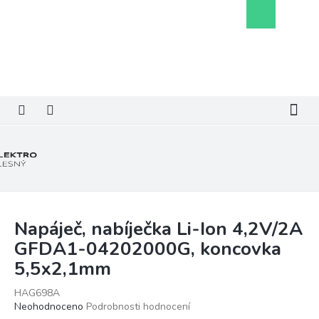
Přejít
Nákupní
na
košík
obsah
Napáječ, nabíječka Li-Ion 4,2V/2A
GFDA1-04202000G, koncovka
5,5x2,1mm
HAG698A
Průměrné
Neohodnoceno
Podrobnosti hodnocení