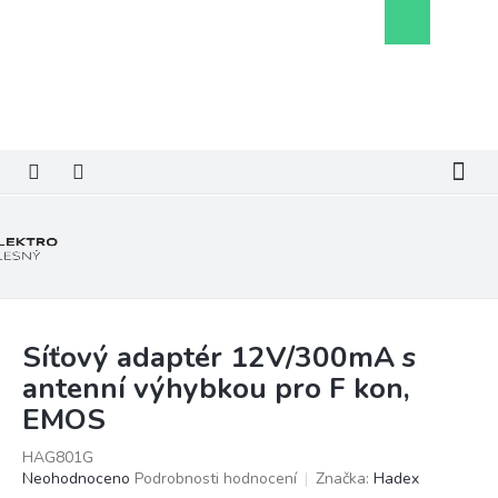
Přejít
Nákupní
na
košík
obsah
Síťový adaptér 12V/300mA s
antenní výhybkou pro F kon,
EMOS
HAG801G
Průměrné
Neohodnoceno
Podrobnosti hodnocení
Značka:
Hadex