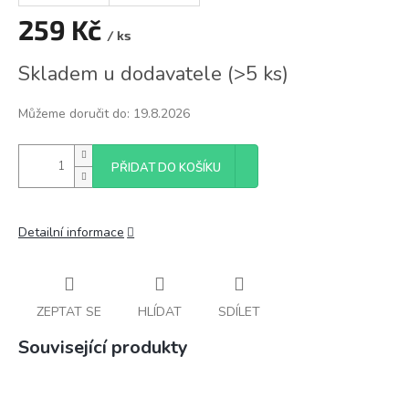
259 Kč
/ ks
Měrná
Skladem u dodavatele
(
>5 ks
)
cena:
Můžeme doručit do:
19.8.2026
PŘIDAT DO KOŠÍKU
Detailní informace
ZEPTAT SE
HLÍDAT
SDÍLET
Související produkty