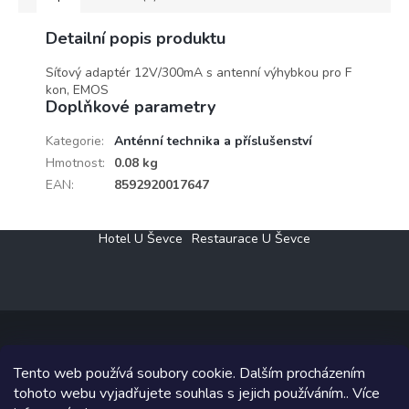
Detailní popis produktu
Síťový adaptér 12V/300mA s antenní výhybkou pro F
kon, EMOS
Doplňkové parametry
Kategorie
:
Anténní technika a příslušenství
Hmotnost
:
0.08 kg
EAN
:
8592920017647
Z
Hotel U Ševce
Restaurace U Ševce
á
p
a
t
í
Tento web používá soubory cookie. Dalším procházením
Copyright 2026
Elektro Klesný s.r.o.
. Všechna práva vyhrazena.
tohoto webu vyjadřujete souhlas s jejich používáním.. Více