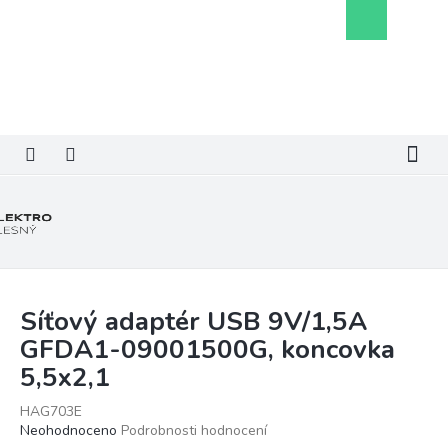
Přejít
Nákupní
na
košík
obsah
Síťový adaptér USB 9V/1,5A
GFDA1-09001500G, koncovka
5,5x2,1
HAG703E
Průměrné
Neohodnoceno
Podrobnosti hodnocení