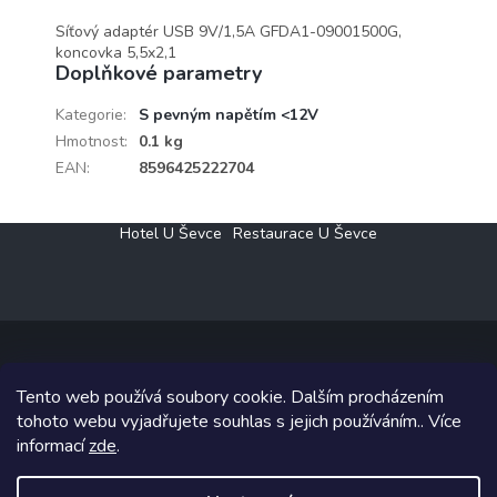
Síťový adaptér USB 9V/1,5A GFDA1-09001500G,
koncovka 5,5x2,1
Doplňkové parametry
Kategorie
:
S pevným napětím <12V
Hmotnost
:
0.1 kg
EAN
:
8596425222704
Z
Hotel U Ševce
Restaurace U Ševce
á
p
a
t
í
Tento web používá soubory cookie. Dalším procházením
Copyright 2026
Elektro Klesný s.r.o.
. Všechna práva vyhrazena.
tohoto webu vyjadřujete souhlas s jejich používáním.. Více
informací
zde
.
Grafický návrh vytvořil a na Shoptet implementoval
Tomáš Hlad
&
Shoptetak.cz
.