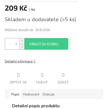
209 Kč
/ ks
Měrná
Skladem u dodavatele
(
>5 ks
)
cena:
Můžeme doručit do:
20.8.2026
PŘIDAT DO KOŠÍKU
Detailní informace
ZEPTAT SE
HLÍDAT
SDÍLET
Popis
Hodnocení
Diskuze
Detailní popis produktu