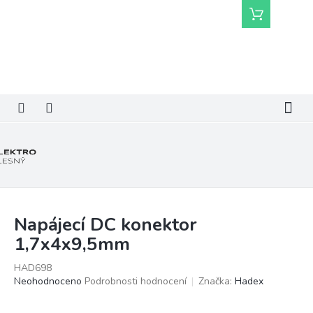
Přejít
Nákupní
na
košík
obsah
Napájecí DC konektor
1,7x4x9,5mm
HAD698
Průměrné
Neohodnoceno
Podrobnosti hodnocení
Značka:
Hadex
hodnocení
produktu