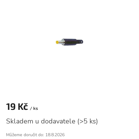
je
0,0
z
5
hvězdiček.
19 Kč
/ ks
Měrná
Skladem u dodavatele
(
>5 ks
)
cena:
Můžeme doručit do:
18.8.2026