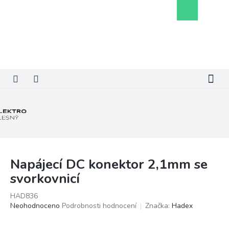
Přejít
Nákupní
na
košík
obsah
Napájecí DC konektor 2,1mm se
svorkovnicí
HAD836
Průměrné
Neohodnoceno
Podrobnosti hodnocení
Značka:
Hadex
hodnocení
produktu