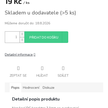
19 Kč
/ ks
Měrná
Skladem u dodavatele
(
>5 ks
)
cena:
Můžeme doručit do:
18.8.2026
PŘIDAT DO KOŠÍKU
Detailní informace
ZEPTAT SE
HLÍDAT
SDÍLET
Popis
Hodnocení
Diskuze
Detailní popis produktu