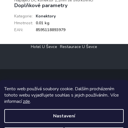
Napájecí DC konektor 2,1mm se svorkovnicí
Doplňkové parametry
Kategorie
:
Konektory
Hmotnost
:
0.01 kg
EAN
:
8595118893979
Z
Hotel U Ševce
Restaurace U Ševce
á
p
a
t
í
Tento web používá soubory cookie. Dalším procházením
Copyright 2026
Elektro Klesný s.r.o.
. Všechna práva vyhrazena.
tohoto webu vyjadřujete souhlas s jejich používáním.. Více
informací
zde
.
Grafický návrh vytvořil a na Shoptet implementoval
Tomáš Hlad
&
Shoptetak.cz
.
Nastavení
Vytvořil Shoptet