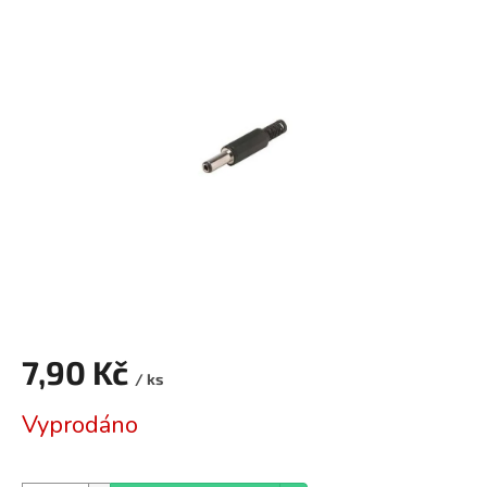
je
0,0
z
5
hvězdiček.
7,90 Kč
/ ks
Měrná
Vyprodáno
cena: