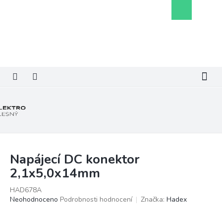
Přejít
Nákupní
na
košík
obsah
Napájecí DC konektor
2,1x5,0x14mm
HAD678A
Průměrné
Neohodnoceno
Podrobnosti hodnocení
Značka:
Hadex
hodnocení
produktu