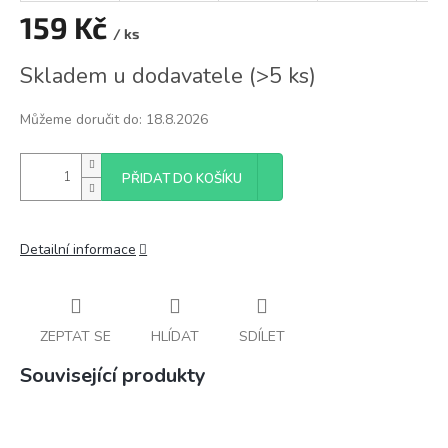
159 Kč
/ ks
Měrná
Skladem u dodavatele
(
>5 ks
)
cena:
Můžeme doručit do:
18.8.2026
PŘIDAT DO KOŠÍKU
Detailní informace
ZEPTAT SE
HLÍDAT
SDÍLET
Související produkty