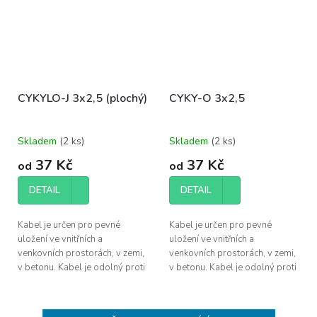
CYKYLO-J 3x2,5 (plochý)
CYKY-O 3x2,5
Skladem
(
2 ks
)
Skladem
(
2 ks
)
37 Kč
37 Kč
od
od
DETAIL
DETAIL
Kabel je určen pro pevné
Kabel je určen pro pevné
uložení ve vnitřních a
uložení ve vnitřních a
venkovních prostorách, v zemi,
venkovních prostorách, v zemi,
v betonu. Kabel je odolný proti
v betonu. Kabel je odolný proti
UV záření a proti šíření plamene
UV záření a proti šíření plamene
dle ČSN EN 60332-1-2.
dle ČSN EN 60332-1-2.