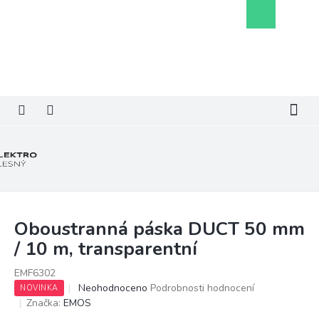
Přejít
Nákupní
na
košík
obsah
Oboustranná páska DUCT 50 mm
/ 10 m, transparentní
EMF6302
Průměrné
Neohodnoceno
Podrobnosti hodnocení
NOVINKA
hodnocení
Značka:
EMOS
produktu