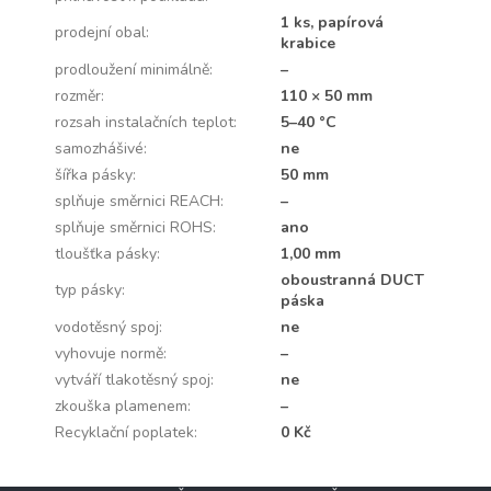
1 ks, papírová
prodejní obal
:
krabice
prodloužení minimálně
:
–
rozměr
:
110 × 50 mm
rozsah instalačních teplot
:
5–40 °C
samozhášivé
:
ne
šířka pásky
:
50 mm
splňuje směrnici REACH
:
–
splňuje směrnici ROHS
:
ano
tloušťka pásky
:
1,00 mm
oboustranná DUCT
typ pásky
:
páska
vodotěsný spoj
:
ne
vyhovuje normě
:
–
vytváří tlakotěsný spoj
:
ne
zkouška plamenem
:
–
Recyklační poplatek
:
0 Kč