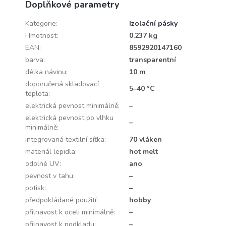
Doplňkové parametry
Kategorie
:
Izolační pásky
Hmotnost
:
0.237 kg
EAN
:
8592920147160
barva
:
transparentní
délka návinu
:
10 m
doporučená skladovací
5–40 °C
teplota
:
elektrická pevnost minimálně
:
–
elektrická pevnost po vlhku
–
minimálně
:
integrovaná textilní síťka
:
70 vláken
materiál lepidla
:
hot melt
odolné UV
:
ano
pevnost v tahu
:
–
potisk
:
–
předpokládané použití
:
hobby
přilnavost k oceli minimálně
:
–
přilnavost k podkladu
:
–