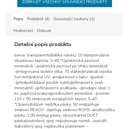
ZOBRAZIT VŠECHNY SOUVISEJÍCÍ PRODUKTY
Popis
Podobné (4)
Související soubory (1)
Hodnocení
Diskuze
Detailní popis produktu
barva: transparentní|délka návinu: 10 m|doporučená
skladovací teplota: 5–40 °C|elektrická pevnost
minimálně: –|elektrická pevnost po vlhku minimálně:
–|integrovaná textilní síťka: 70 vláken|materiál lepidla:
hot melt|odolné UV: ano|pevnost v tahu: –|potisk:
–|předpokládané použití: hobby|přilnavost k oceli
minimálně: –|přilnavost k podkladu: –|prodejní obal: 1
ks, papírová krabice|prodloužení minimálně: –|rozměr:
110 × 50 mm|rozsah instalačních teplot: 5–40
°C|samozhášivé: ne|šířka pásky: 50 mm|splňuje
směrnici REACH: –|splňuje směrnici ROHS: ano|tloušťka
pásky: 1,00 mm|typ pásky: oboustranná DUCT
páska|vodotěsný spoj: ne|vyhovuje normě: –|vytváří
tlakotěsný spoj: ne|zkouška plamenem: –